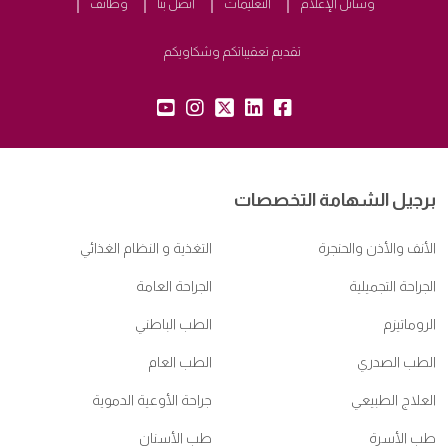
وسائل الإعلام
التعليمات
اتصل بنا
وظائف
تقديم تعقيباتكم وشكاويكم
yt:
insta:
tw:
lk:
fb:
برجيل الشهامة التخصصات
الأنف والأذن والحنجرة
التغذية و النظام الغذائي
الجراحة التجميلية
الجراحة العامة
الروماتيزم
الطب الباطني
الطب الصدري
الطب العام
العلاج الطبيعي
جراحة الأوعية الدموية
طب الأسرة
طب الأسنان