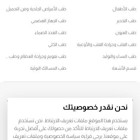
طب الأطفال
طب الأمراض الجلدية وفن التجميل
طب التخدير
طب الجهاز الهضمي
طب العيون
طب الغدد الصماء
طب القلب وجراحة القلب والأوعية
طب الكلي
طب النساء والتوليد
طب تقويم وجراحة العظام وطب ممارسي الرياضات
قسم الأشعة
طب المسالك البولية
© 2026
جميع الحقوق محفوظة لمركز برجيل الطبي، الشامخة ، تصريح وزارة
نحن نقدر خصوصيتك
الصحة رقم
WM52196
، ترخيص دائرة الصحة رقم
2023-005120
LAHA-
للشروط والأحكام
يستخدم هذا الموقع ملفات تعريف الارتباط. نحن نستخدم
خصوصية
البنود و الظروف
ملفات تعريف الارتباط للتأكد من حصولك على أفضل تجربة
على موقعنا. يرجى قراءة سياسة الخصوصية وملفات تعريف
Download Burjeel App Now