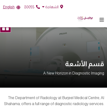
الشهامة
English
80055
قسم الأشعة
A New Horizon in Diagnostic Imaging
The Department of Radiology at Burjeel Medical Centre, Al
Shahama, offers a full range of diagnostic radiology services.