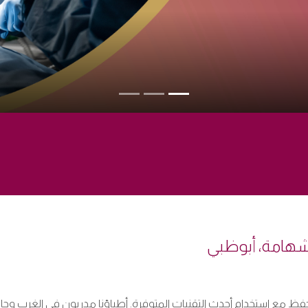
لشهامة، أبوظبي
ا تحفظ مع استخدام أحدث التقنيات المتوفرة. أطباؤنا مدربون في الغرب و