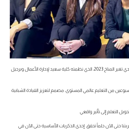
أكسفورد، 21 أغسطس 2024: بدأت هذا الأسبوع في جامعة أكسفورد المدرسة الصيفية الافتتاحية لمبتكري المناخ المستقبلي – المنبثقة عن تحدي تغير المناخ 2023، الذي نظمته كلية سعيد لإدارة الأعمال وبرجيل
فرق الثلاثة الفائزة في تحدي تغير المناخ 2023 – يخوضون برنامجًا مثيرًا لمدة أسبوعين من التعليم عالمي المستوى، مصمم لتعزيز القيادة الشبابية
يل التعلم إلى تأثير واقعي
د كانت تجربتنا حتى الآن حلماً تحقق. إحدى الذكريات الأساسية حتى الآن في