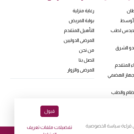
ان
رعاية منزلية
الأوسط
بوابة المريض
لايدس لطب
التأهيل المتقدم
المرضى الدوليين
ندو الشرق
من نحن
اتصل بنا
 المتقدم
المرضى والزوار
لجهاز الهضمي
لعظام والطب
قبول
جى قراءة سياسة الخصوصية
تفضيلات ملفات تعريف