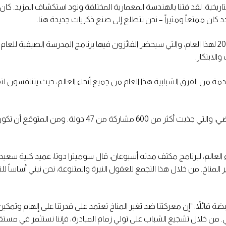
لتاريخية. لقد فتنا بالهندسة المعمارية المختلفة ونود استكشاف المزيد. كا
ان ممتعاً ومثيراً – نحن نتطلع إلى صنع ذكريات جديدة هنا.
تم أيضاً الإعلان عن لجنة تحكيم متميزة لمسابقة تحدي تغير المناخ 2024 لهذا العام، والتي سيحضر الفائزون في
الابتكار.
يعتمد تحدي تغير المناخ 2024 على النجاح الساحق لمسابقة العام ا
وطموحاً من مختلف أنحاء العالم، لبرنامج مكثف مدته أسبوعان، قال سوميترا دوتا، عميد 
غير المناخ. من خلال هذا التجمع للعقول النيرة والمتنوعة، نحن نبني أساساً 
ئلاً: “إن معركتنا ضد تغير المناخ تعتمد على قدرتنا على إلهام وتمكين ال
لمي. من خلال تشجيع الشباب على تولي زمام المبادرة، فإننا نستثمر في مس