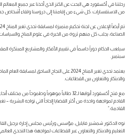
رحلتنا في أكسفورد هي البحث عن الكنز الذي أخذنا عبر جميع المعالم ا
من الاستفسارات. كل شيء من إقامتنا إلى دروسنا ولقاء أشخاص جدد ك
الصناعة، يجلب كل منهم ثروة من الخبرة في علوم المناخ والسياسات و
سبتمبر.
والابتكار والتعاون بين القطاعات.
مع فتح أكسفورد أبوابها لـ32 طالباً موهوباً 
القادم لمواجهة واحدة من أكثر القضايا إلحاحاً التي تواجه البشرية – ت
القادمة.”
نوه الدكتور شمشير فايليل، مؤسس ورئيس مجلس إدارة برجيل القابضة قا
التعليم والابتكار والتعاون عبر القطاعات لمواجهة هذا التحدي العا