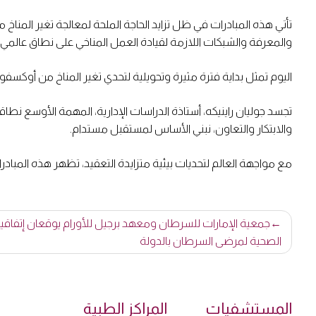
تأتي هذه المبادرات في ظل تزايد الحاجة الملحة لمعالجة تغير المناخ 
والمعرفة والشبكات اللازمة لقيادة العمل المناخي على نطاق عالمي.
اليوم تمثل بداية فترة مثيرة وتحويلية لتحدي تغير المناخ من أوكسفورد
تجسد جوليان راينيكه، أستاذة الدراسات الإدارية، المهمة الأوسع نطاقا
والابتكار والتعاون، نبني الأساس لمستقبل مستدام.
مع مواجهة العالم لتحديات بيئية متزايدة التعقيد، تظهر هذه المبادر
تصفّح
جمعية الإمارات للسرطان ومعهد برجيل للأورام يوقعان إتفاقية
المقالات
الصحية لمرضى السرطان بالدولة
المستشفيات
المراكز الطبية