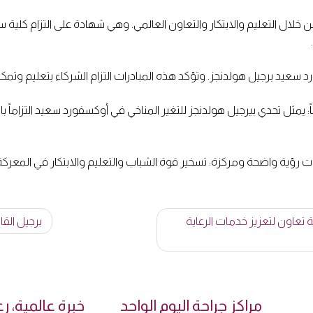
من خلال التعليم والابتكار والتعاون العالمي. وهي شهادة على التزام كلية س
 سعيد برجيل هولدنجز. وتؤكد هذه المبادرات التزام الشركاء بتعليم وتمكين 
ً: يمثل تحدي بيرجيل هولدنجز للتغير المناخي في أوكسفورد سعيد التزاماً با
ات رؤية واضحة ومركزة: تسخير قوة الشباب والتعليم والابتكار في المعركة 
 تعاون لتعزيز خدمات الرعاية
برجيل الق
مراكز جراحة اليوم الواحد
خبرة عالمية، 