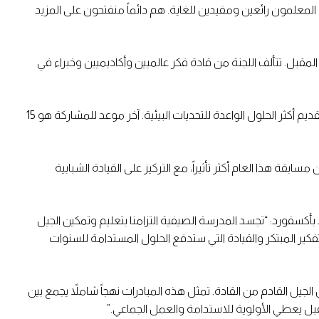
ن المعلمون رائعين ومفيدين للغاية. هم دائماً منفتحون على المزيد
ها برنامج المدرسة الصيفية للعام المقبل. تتألف اللجنة من قادة فكر عالميين وأكاديميين وخبراء في
سيلعب الحكام دوراً حاسماً في تقييم الأفكار والمشاريع المبتكرة المقدمة من الفرق الشبابية هذا العام من جميع أنحاء العالم، حيث يتنافسون لتقديم أكثر الحلول الواعدة للتحديات البيئية. آخر موعد للمشاركة هو 15
لماضي، والتي جذبت أكثر من 600 مشاركة من 47 دولة. ومن المتوقع أن تكون مسابقة هذا العام أكثر تأثيراً، مع التركيز على القيادة الشبابية
كلية سعيد بأكسفورد: “تجسد المدرسة الصيفية التزامنا بتعليم وتمكين الجيل
للتفكير المبتكر والقيادة التي ستدفع الحلول المستدامة للسنوات
جيل القادم من القادة. تمثل هذه المبادرات نهجاً شاملاً يجمع بين
تقبل يعطي الأولوية للاستدامة والعمل الجماعي.”