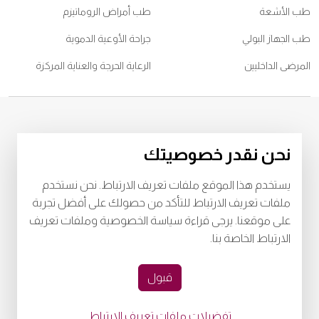
طب الأشعة
طب أمراض الروماتيزم
طب الجهاز البولي
جراحة الأوعية الدموية
المرضى الداخليين
الرعاية الحرجة والعناية المركزة
© 2026
مستشفى برجيل. كل الحقوق محفوظة. رقم اعتماد وزارة الصحة
نحن نقدر خصوصيتك
WQ48385
رقم اعتماد وزارة الصحة
LAHA-2023-003385
يستخدم هذا الموقع ملفات تعريف الارتباط. نحن نستخدم
خصوصية
البنود و الظروف
ملفات تعريف الارتباط للتأكد من حصولك على أفضل تجربة
على موقعنا. يرجى قراءة سياسة الخصوصية وملفات تعريف
Download Burjeel App Now
الارتباط الخاصة بنا.
playstore:
appstore:
قبول
تفضيلات ملفات تعريف الارتباط