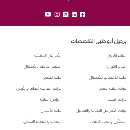
yb:
insta:
tw:
lk:
fb:
برجيل أبو ظبي التخصصات
أطباء زائرون
الأمراض المعدية
الجناح الكوري
القلبية الخاصة بالأطفال
طب الأعصاب للأطفال
طب التخدير
عيادة طب القدم
جراحة معالجة البدانة والأيض
جراحة القلب
أمراض القلب
عيادة الأمراض الجلدية والتجميل
طب الأسنان
السكّري والغدد الصمّاء
التغذية و النظام الغذائي