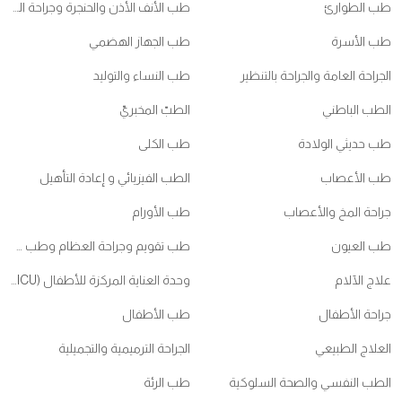
طب الطوارئ
طب الأنف الأذن والحنجرة وجراحة الرأس والعنق
طب الأسرة
طب الجهاز الهضمي
الجراحة العامة والجراحة بالتنظير
طب النساء والتوليد
الطب الباطني
الطبّ المخبريّ
طب حديثي الولادة
طب الكلى
طب الأعصاب
الطب الفيزيائي و إعادة التأهيل
جراحة المخ والأعصاب
طب الأورام
طب العيون
طب تقويم وجراحة العظام وطب ممارسي الرياضات
علاج الآلام
وحدة العناية المركزة للأطفال (PICU)
جراحة الأطفال
طب الأطفال
العلاج الطبيعي
الجراحة الترميمية والتجميلية
الطب النفسي والصحة السلوكية
طب الرئة