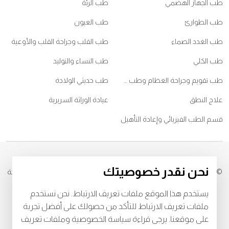
طب الجهاز الهضمي
طب الرئة
طب الطوارئ
طب العيون
طب الغدد الصماء
طب القلب وجراحة القلب والأوعية
طب الكلي
طب النساء والتوليد
طب تقويم وجراحة العظام وطب ممارسي الرياضات
طب حديثي الولادة
علاج النطق
عيادة الوراثة السريرية
قسم الطب الفيزيائي وإعادة التأهيل
نحن نقدر خصوصيتك
© 2026
مستشفى برجيل. كل الحقوق محفوظة. رقم التصريح من وزارة الصحة
IZ27552
يستخدم هذا الموقع ملفات تعريف الارتباط. نحن نستخدم
خصوصية
البنود و الظروف
ملفات تعريف الارتباط للتأكد من حصولك على أفضل تجربة
على موقعنا. يرجى قراءة سياسة الخصوصية وملفات تعريف
Download Burjeel App Now