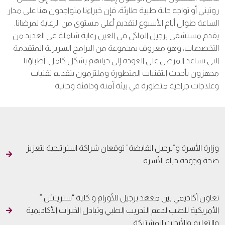
روتيني أو تواجه حالة طبية طارئة، فإن خبراءنا متواجدون هنا على مدار
الساعة طوال أيام الأسبوع لتقديم أعلى مستوى من الرعاية لمرضانا.
يقدم مستشفى برجيل الملكي في العين رعاية شاملة في العديد من
التخصصات، وهو معروف بمجموعة من البرامج السريرية المتقدمة
التي تساعد المرضى على العودة إلى حياتهم بشكل كامل. أطباؤنا
مجهزون بأحدث التقنيات المتطورة وملتزمون بتقديم تقنيات
وعلاجات جراحية متطورة في بيئة آمنة ودافئة وحانية.
وزارة الأسرة و”برجيل القابضة” توقعان شراكة استراتيجية لتعزيز
صحة وجودة حياة الأسرة
تعاون أكاديمي بين معهد برجيل للأورام و كلية “ستريتش ”
الأمريكية للطب لدعم التدريب الطبي وتبادل الخبرات الأكاديمية
والتعليم والأبحاث المشتركة