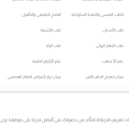
الطب النفسي والصحة السلوكية
العلاج الطبيعي والتأهيل
طب الأسنان
طب الأشعة
طب الجهاز البولي
طب الرئة
علم الأعصاب
علم الأورام الطبية
مركز تصحيح النظر بالليزر
مركز جزار لأمراض الجهاز الهضمي والكبد
CJ95
d Burjeel App Now
appstore:
ات تعريف الارتباط للتأكد من حصولك على أفضل تجربة على موقعنا. ير