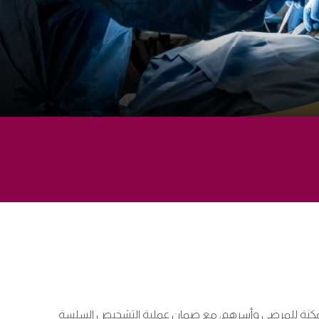
بة ممكنة للمرضى وأسرهم، مع ضمان عملية التشخيص السلسة