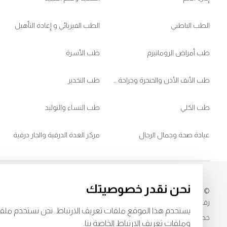
الطب الباطني
الطب الفيزيائي و إعادة التأهيل
طب أمراض الروماتيزم
طب الأسرة
طب الأنف الأذن والحنجرة وجراحة الرأس والعنق
طب التخدير
طب الكلي
طب النساء والتوليد
عيادة صحة وجمال الرجال
مركز الغدة الدرقية والجار درقية
نحن نقدر خصوصيتك
© 2026
مستشفى برجيل. كل الحقوق محفوظة. رقم اعتماد وزارة الصحة
249
رقم اعتماد وزارة الصحة
LAHA-2025-004806
يستخدم هذا الموقع ملفات تعريف الارتباط. نحن نستخدم ملف
خصوصية
البنود و الظروف
وملفات تعريف الارتباط الخاصة بنا.