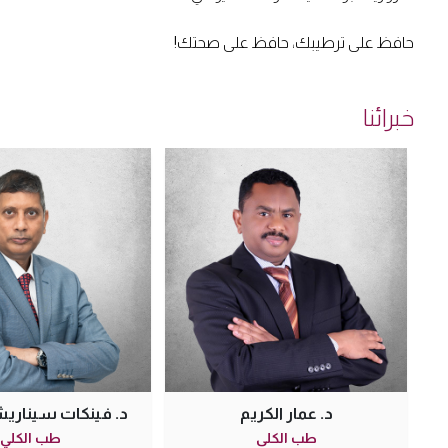
حافظ على ترطيبك، حافظ على صحتك!
خبرائنا
ت سيناريش فيلانكي
د. محمد سعد
طب الكلي
طب الكلي