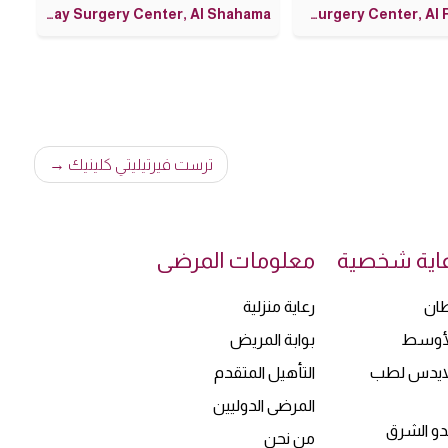
spital, Abu Dhabi
Burjeel Hospital, Abu Dhabi
Burjeel Day Surgery Center, Al Shahama
ترست فيرتيليتي كلينيك
رعاية شخصية
معلومات المرضى
ان
رعاية منزلية
الأوسط
بوابة المريض
لايدس لطب
التأهيل المتقدم
المرضى الدوليين
ندو الشرق
من نحن