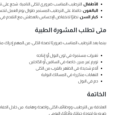
الأطفال
: الترطيب المناسب ضروري للكلى النامية. شجع على تنا
البالغون
: حافظ على الترطيب المستمر طوال يوم العمل لتحس
كبار السن
: نظرًا لانخفاض الإحساس بالعطش مع التقدم في 
متى تطلب المشورة الطبية
بينما يعد الترطيب المناسب ضروريًا لصحة الكلى، من المهم إدراك مت
تغيرات مستمرة في لون البول أو إنتاجه
تورم غير مبرر، خاصة في الساقين أو الكاحلين
آلام شديدة في الظهر بالقرب من الكلى
التهابات متكررة في المسالك البولية
دم في البول
الخاتمة
العلاقة بين الترطيب ووظائف الكلى واضحة وهامة. من خلال الحفاظ
ضرورية لجودة حياتك وأدائك اليومي.