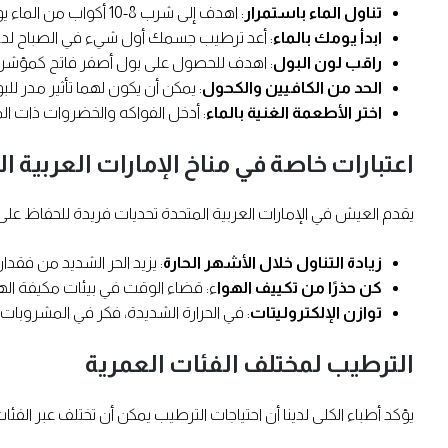
تناول الماء باستمرار
: اهدف إلى شرب 8-10 أكواب من الماء يوميًا، مع تعديل الكمية وفقًا لمستوى النشاط والمناخ.
ابدأ يومك بالماء
: أعد ترطيب جسمك أول شيء في الصباح لدع
راقب لون البول
: اهدف للحصول على بول أصفر فاتح كمؤشر ع
الحد من الكافيين والكحول
: يمكن أن يكون لهما تأثير مدر للب
اختر الأطعمة الغنية بالماء
: أدخل الفواكه والخضروات ذات ال
اعتبارات خاصة في مناخ الإمارات العربية ا
يقدم العيش في الإمارات العربية المتحدة تحديات فريدة للحفاظ على 
زيادة التناول خلال الأشهر الحارة
: يزيد الحر الشديد من فقد
كن حذرًا من تكييف الهوا
ء: قضاء الوقت في بيئات مكيفة اله
توازن الإلكتروليتات
: في الحرارة الشديدة، فكر في المشروبات 
الترطيب لمختلف الفئات العمرية
يؤكد أطباء الكلى لدينا أن احتياجات الترطيب يمكن أن تختلف عبر الفئات