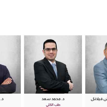
د. ديباك بيلاي
د. مُنير حيدر
طب الكلي
طب الكلي