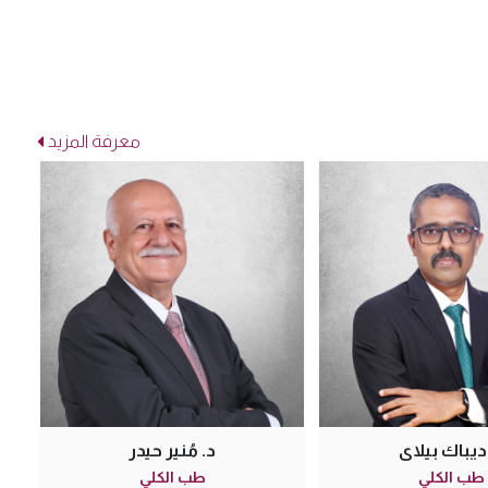
معرفة المزيد
د. ياسين إبراهيم الشحات
د. محمد س
طب الكلى
طب الكلى