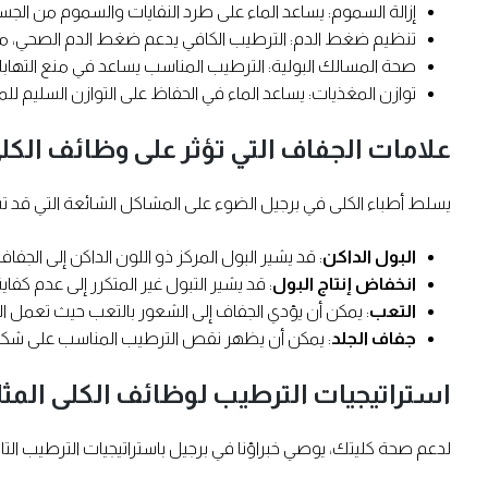
إزالة السموم: يساعد الماء على طرد النفايات والسموم من الج
تنظيم ضغط الدم: الترطيب الكافي يدعم ضغط الدم الصحي، مم
صحة المسالك البولية: الترطيب المناسب يساعد في منع التهابا
توازن المغذيات: يساعد الماء في الحفاظ على التوازن السليم ل
علامات الجفاف التي تؤثر على وظائف الكل
يسلط أطباء الكلى في برجيل الضوء على المشاكل الشائعة التي قد تشي
البول الداكن
: قد يشير البول المركز ذو اللون الداكن إلى الجفاف
انخفاض إنتاج البول
: قد يشير التبول غير المتكرر إلى عدم كفاي
التعب
: يمكن أن يؤدي الجفاف إلى الشعور بالتعب حيث تعمل الك
جفاف الجلد
: يمكن أن يظهر نقص الترطيب المناسب على شكل
استراتيجيات الترطيب لوظائف الكلى المث
لدعم صحة كليتك، يوصي خبراؤنا في برجيل باستراتيجيات الترطيب التال