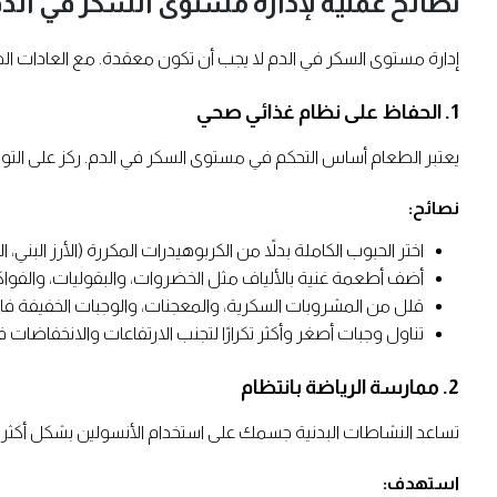
نصائح عملية لإدارة مستوى السكر في الد
إدارة مستوى السكر في الدم لا يجب أن تكون معقدة. مع العادات ا
1. الحفاظ على نظام غذائي صحي
يعتبر الطعام أساس التحكم في مستوى السكر في الدم. ركز على التوا
نصائح:
اختر الحبوب الكاملة بدلاً من الكربوهيدرات المكررة (الأرز البني، ال
أضف أطعمة غنية بالألياف مثل الخضروات، والبقوليات، والفواك
قلل من المشروبات السكرية، والمعجنات، والوجبات الخفيفة فائ
تناول وجبات أصغر وأكثر تكرارًا لتجنب الارتفاعات والانخفاضات
2. ممارسة الرياضة بانتظام
تساعد النشاطات البدنية جسمك على استخدام الأنسولين بشكل أكث
استهدف: