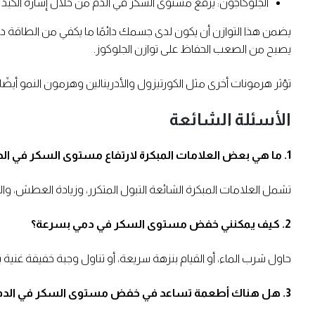
الجلوكاجون: يرفع مستوى السكر في الدم من خلال إشارة الكبد ل
يضمن هذا التوازن أن يكون لدى جسمك دائمًا ما يكفي من الطاقة د
يصبح من الصعب الحفاظ على توازن الجلوكوز.
تؤثر هرمونات أخرى مثل الكورتيزول والأدرينالين وهرمون النمو أيضًا
الأسئلة الشائعة
1. ما هي بعض العلامات المبكرة لارتفاع مستوى السكر في الدم؟
تشمل العلامات المبكرة الشائعة التبول المتكرر، وزيادة العطش، وا
2. كيف يمكنني خفض مستوى السكر في دمي بسرعة؟
حاول شرب الماء، أو القيام بنزهة سريعة، أو تناول وجبة خفيفة غن
3. هل هناك أطعمة تساعد في خفض مستوى السكر في الدم بشكل طبيعي؟