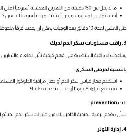
ما لا يقل عن 150 دقيقة من التمارين المعتدلة أسبوعياً (مثل المشي السريع، ركوب الدراجة، أو السباحة).
أضف تمارين المقاومة مرتين أو ثلاث مرات أسبوعياً لتحسين كت
حتى المشي لمدة 10 دقائق بعد الوجبات يمكن أن يحدث فرقاً ملحوظاً في مستويات الجلوكوز بعد الوجبة.
3. راقب مستويات سكر الدم لديك
يساعدك المراقبة المنتظمة على فهم كيفية تأثير الطعام والتمارين
بالنسبة لمرضى السكري:
استخدم جهاز قياس سكر الدم أو جهاز مراقبة الجلوكوز المستمر (CGM)
قم بتتبع قراءاتك يوميًا أو حسب نصيحة طبيبك.
للت prevention:
اسأل مقدم الرعاية الصحية الخاص بك عن اختبارات سكر الدم الصائم السنوية أو اختبارات HbA1c لمراقب
4. إدارة التوتر