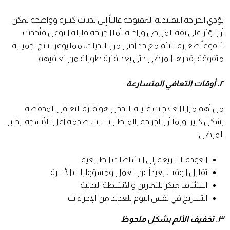
تؤدي الجراحة التقليدية المفتوحة غالباً إلى ندبات كبيرة وواضحة يمكن
أن تؤثر على ثقة المريض وراحته. أما الجراحة قليلة التوغل فتُحدث
شقوقاً صغيرة تلتئم مع حد أدنى من الندبات، مما يوفر نتائج تجميلية
متفوقة يقدرها المرضى حتى بعد فترة طويلة من تعافيهم.
٢. أوقات التعافي المتسارعة
من أهم مزايا العلاجات قليلة التدخل هو فترة التعافي المخفضة
بشكل كبير. وبما أن الجراحة بالمنظار تسبب صدمة أقل للأنسجة، يختبر
المرضى:
العودة السريعة إلى النشاطات الطبيعية
تقليل الوقت بعيداً عن العمل ومسؤوليات الأسرة
استئناف مبكر للتمارين والأنشطة البدنية
التسريح في نفس اليوم للعديد من الإجراءات
٣. تخفيف الألم بشكل ملحوظ