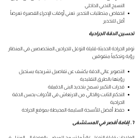
النسيج الندبي الداخلي
انخفاض متطلبات التخدير: تعني أوقات الإجراء القصيرة تعرضاً
أقل للتخدير
تحسين الدقة الجراحية
توفر الجراحة الحديثة قليلة التوغل للجراحين المتخصصين في المنظار
رؤية وتحكماً متفوقين
التصوير عالي الدقة يكشف عن تفاصيل تشريحية يستحيل
رؤيتها بالطرق التقليدية
قدرات التكبير تسمح بتحديد البنى الدقيقة
التحكم الثابت والخالي من الارتعاش في الأدوات يحسن الدقة
الجراحية
حفظ أفضل للأنسجة السليمة المحيطة بموقع الجراحة
٦. إقامة أقصر في المستشفى
العلاجات قليلة التوغل غالباً ما تسمح للمرضى بالعودة إلى المنزل في