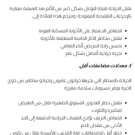
تقلل الجراحة قليلة التوغل بشكل كبير من الألم بعد العملية مقارنة
بالإجراءات التقليدية المفتوحة. وتترجم هذه الفائدة إلى:
انخفاض الاعتماد على الأدوية المسكنة القوية
تقليل مخاطر الآثار الجانبية المتعلقة بالأدوية
تحسين راحة المريض أثناء التعافي
تجربة جراحية أفضل بشكل عام
٤. معدلات مضاعفات أقل
الجراحة بالمنظار التي يجريها جراحون عامون وجراحو مناظير من ذوي
الخبرة توفر مستويات سلامة معززة
تقليل خطر العدوى: الشقوق الصغيرة تقلل من التعرض
للبكتيريا والتلوث
انخفاض النزيف: تؤدي التقنيات الجراحية الدقيقة إلى الحد
الأدنى من فقدان الدم
خطر أقل للالتصاقات: قلة التلاعب بالأنسجة يقلل من تكوين