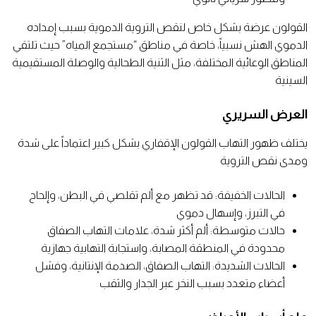
القولون عرضة بشكل خاص لنقص التروية الدموية بسبب إمداده
الدموي الهش نسبياً، خاصة في مناطق “مستجمع المياه” حيث تلتقي
المناطق الوعائية المختلفة، مثل الثنية الطحالية والوصلة المستقيمية
السينية
العرض السريري
يختلف ظهور التهاب القولون الإقفاري بشكل كبير اعتماداً على شدة
ومدى نقص التروية
الحالات الخفيفة: قد تظهر مع ألم تقلصي في البطن، وإلحاح
في التبرز، وإسهال دموي
حالات متوسطة: ألم أكثر شدة، علامات التهاب الصفاق
محدودة في المنطقة المصابة، واستجابة التهابية جهازية
الحالات الشديدة: التهاب الصفاق، الصدمة الإنتانية، وفشل
أعضاء متعدد بسبب النخر عبر الجدار والثقب