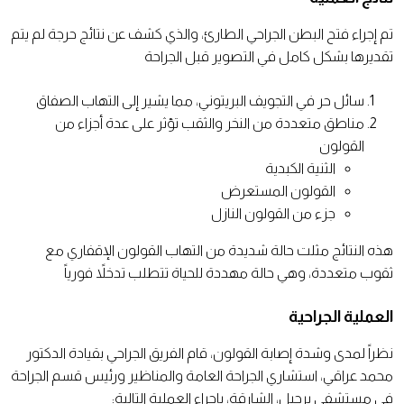
تم إجراء فتح البطن الجراحي الطارئ، والذي كشف عن نتائج حرجة لم يتم
تقديرها بشكل كامل في التصوير قبل الجراحة
سائل حر في التجويف البريتوني، مما يشير إلى التهاب الصفاق
مناطق متعددة من النخر والثقب تؤثر على عدة أجزاء من
القولون
الثنية الكبدية
القولون المستعرض
جزء من القولون النازل
هذه النتائج مثلت حالة شديدة من التهاب القولون الإقفاري مع
ثقوب متعددة، وهي حالة مهددة للحياة تتطلب تدخلاً فورياً
العملية الجراحية
نظراً لمدى وشدة إصابة القولون، قام الفريق الجراحي بقيادة الدكتور
محمد عراقي، استشاري الجراحة العامة والمناظير ورئيس قسم الجراحة
في مستشفى برجيل، الشارقة، بإجراء العملية التالية: