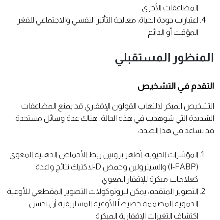
المضاعفات الأخرى
اعتبارات جودة الحياة: معالجة التأثير النفسي والاجتماعي للفغر
المؤقت أو الدائم
المنظور المستقبلي
التقدم في التشخيص
التشخيص المبكر لالتهاب القولون الإقفاري قد يمنع المضاعفات
الشديدة التي شوهدت في هذه الحالة. هناك عدة وسائل مستجدة
قد تساعد في هذا الصدد:
المؤشرات الحيوية: أظهر بروتين ربط الأحماض الدهنية المعوي
(I-FABP) والسيترولين وحمض D-لاكتيك نتائج واعدة
كعلامات مبكرة للإقفار المعوي
التصوير المتقدم: يمكن لبروتوكولات التصوير المقطعي للأوعية
الدموية المصممة خصيصاً للأوعية المساريقية أن تحسن
اكتشاف التغيرات الإقفارية المبكرة