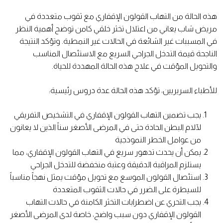
هذه الحالة من التهاب القولون الإقفاري مع ثقوب متعددة في
مريض شاب يعاني من اعتلال تخثر خلقي كامن توضح أهمية النظر
في المسببات غير الشائعة في الحالات غير النمطية. وتؤكد النتيجة
الناجحة قيمة التدخل الجراحي السريع مع الاستئصال المناسب
والتحويل المؤقت في علاج هذه الحالة المهددة للحياة.
للأطباء السريريين، تؤكد هذه الحالة عدة دروس رئيسية:
يجب تضمين التهاب القولون الإقفاري في التشخيص التفريقي
لآلام البطن الحادة حتى في المرضى الأصغر سناً الذين لا يعانون
من عوامل الخطر النموذجية
يمكن أن يحدث تدهور سريع في التهاب القولون الإقفاري، مما
يستلزم المراقبة الدقيقة وعتبة منخفضة للتدخل الجراحي
استئصال القولون الموسع مع تحويل مؤقت يمثل نهجاً مناسباً
للسيطرة على الضرر في حالات الثقوب المتعددة
يجب التحري عن اضطرابات التخثر الكامنة في حالات التهاب
القولون الإقفاري دون سبب واضح، خاصة لدى المرضى الأصغر