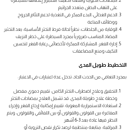
المضادات الحيوية واسعة الطيف: استمرار إعطائها للسيطرة
على التهاب البطن متعدد الجراثيم
الدعم الغذائي: البدء المبكر في التغذية لدعم التئام الجروح
ووظائف المناعة
الوقاية من الجلطات: نظراً لحالة فرط التخثر الأساسية، يعد التخثير
المضاد المناسب ضرورياً بمجرد السيطرة على خطر النزيف
إدارة الفغر: المشاركة المبكرة لأخصائيي رعاية الفغر لتحسين
التكيف ومنع المضاعفات
التخطيط طويل المدى
بمجرد التعافي من الحدث الحاد، تدخل عدة اعتبارات في الاعتبار:
التحقيق وعلاج اضطراب التخثر الكامن: تقييم دموي مفصل
وخطة علاج طويلة المدى، قد تشمل العلاج بمضادات التخثر
استعادة الاستمرارية المعوية: تقييم إمكانية إرجاع الفغر وإجراء
المفاغرة بين القولون والقولون أو بين اللفائفي والقولون، ويتم
النظر فيها عادة بعد 3-6 أشهر
المراقبة: متابعة منتظمة لرصد تكرار نقص التروية أو