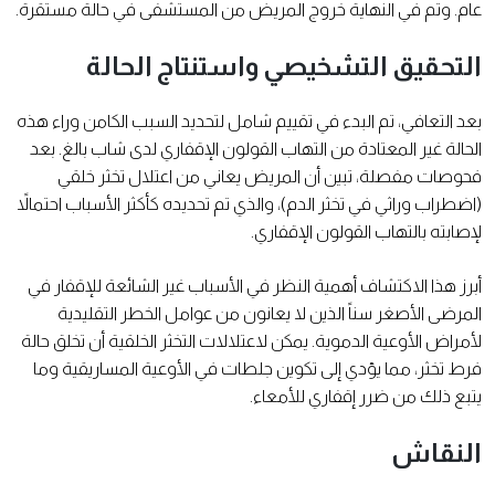
عام. وتم في النهاية خروج المريض من المستشفى في حالة مستقرة.
التحقيق التشخيصي واستنتاج الحالة
بعد التعافي، تم البدء في تقييم شامل لتحديد السبب الكامن وراء هذه
الحالة غير المعتادة من التهاب القولون الإقفاري لدى شاب بالغ. بعد
فحوصات مفصلة، تبين أن المريض يعاني من اعتلال تخثر خلقي
(اضطراب وراثي في تخثر الدم)، والذي تم تحديده كأكثر الأسباب احتمالاً
لإصابته بالتهاب القولون الإقفاري.
أبرز هذا الاكتشاف أهمية النظر في الأسباب غير الشائعة للإقفار في
المرضى الأصغر سناً الذين لا يعانون من عوامل الخطر التقليدية
لأمراض الأوعية الدموية. يمكن لاعتلالات التخثر الخلقية أن تخلق حالة
فرط تخثر، مما يؤدي إلى تكوين جلطات في الأوعية المساريقية وما
يتبع ذلك من ضرر إقفاري للأمعاء.
النقاش