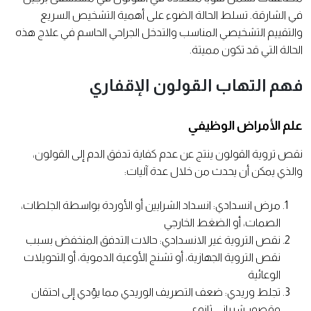
في الشارقة. تسلط الحالة الضوء على أهمية التشخيص السريع
والتقييم التشخيصي المناسب والتدخل الجراحي الحاسم في علاج هذه
الحالة التي قد تكون مميتة.
فهم التهاب القولون الإقفاري
علم الأمراض الوظيفي
نقص تروية القولون ينتج عن عدم كفاية تدفق الدم إلى القولون،
والذي يمكن أن يحدث من خلال عدة آليات:
مرض انسدادي: انسداد الشرايين أو الأوردة بواسطة الجلطات،
الصمات، أو الضغط الخارجي
نقص التروية غير الانسدادي: حالات التدفق المنخفض بسبب
نقص التروية الجهازية، أو تشنج الأوعية الدموية، أو التحويلات
الوعائية
تجلط وريدي: ضعف التصريف الوريدي مما يؤدي إلى احتقان
وقصور شرياني ثانوي