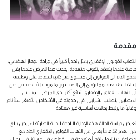
مقدمة
التهاب القولون الإقفاري يمثل تحدياً كبيراً في جراحة الجهاز الهضمي،
خاصة عندما يتعقد بثقوب متعددة. يحدث هذا المرض عندما يقل
تدفق الدم إلى القولون إلى مستوى غير كافٍ للحفاظ على وظيفة
الخلايا الطبيعية، مما يؤدي إلى التهاب وربما موت الأنسجة. في حين
أن التهاب القولون الإقفاري شائع أكثر لدى المرضى المسنين
المصابين بتصلب الشرايين، فإن حدوثه في الأشخاص الأصغر سناً نادر
وغالباً ما يرتبط بحالات أساسية غير معتادة.
تعرض دراسة الحالة هذه الإدارة الناجحة للحالة الطارئة لمريض يبلغ
من العمر 32 عاماً يعاني من التهاب القولون الإقفاري الحاد مع
مضاعفات تشمل ثقوباً متعددة في القولون في مستشفى برجيل