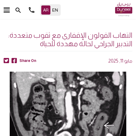
call
search
التهاب القولون الإقفاري مع ثقوب متعددة:
التدبير الجراحي لحالة مهددة للحياة
مايو 11, 2025
Share On