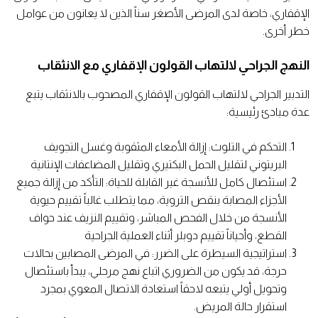
الإقفاري، خاصة لدى المرضى الأصغر سناً الذين لا يعانون من عوامل
خطر أخرى.
النهج الجراحي لالتهاب القولون الإقفاري مع الانثقاب
التدبير الجراحي لالتهاب القولون الإقفاري المصحوب بالانثقاب يتبع
عدة مبادئ رئيسية:
التحكم في التلوث: إزالة الأمعاء المثقوبة وغسل التجويف
البريتوني لتقليل الحمل البكتيري وتقليل المضاعفات الإنتانية
استئصال كامل للأنسجة غير القابلة للحياة: التأكد من إزالة جميع
الأجزاء المصابة بنقص التروية، مما يتطلب غالباً تقييم حيوية
الأنسجة من خلال الفحص المباشر، وتقييم النزيف عند حواف
القطع، وأحياناً تقييم دوبلر أثناء العملية الجراحية
استراتيجية السيطرة على الضرر: في المرضى المصابين بحالات
حرجة، قد يكون من الضروري اتباع نهج مرحلي، يبدأ باستئصال
وتحويل أولي يتبعه لاحقاً استعادة الاتصال المعوي بمجرد
استقرار حالة المريض.