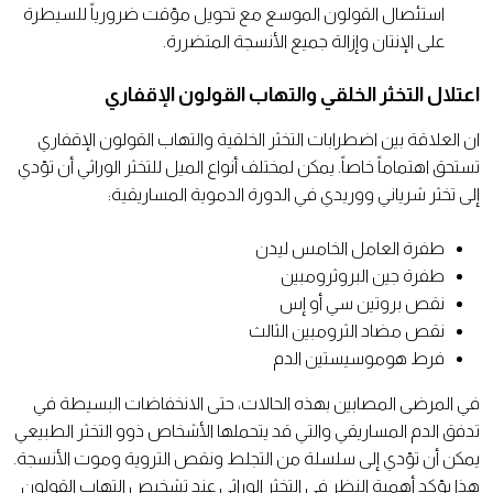
استئصال القولون الموسع مع تحويل مؤقت ضرورياً للسيطرة
على الإنتان وإزالة جميع الأنسجة المتضررة.
اعتلال التخثر الخلقي والتهاب القولون الإقفاري
ان العلاقة بين اضطرابات التخثر الخلقية والتهاب القولون الإقفاري
تستحق اهتماماً خاصاً. يمكن لمختلف أنواع الميل للتخثر الوراثي أن تؤدي
إلى تخثر شرياني ووريدي في الدورة الدموية المساريقية:
طفرة العامل الخامس ليدن
طفرة جين البروثرومبين
نقص بروتين سي أو إس
نقص مضاد الثرومبين الثالث
فرط هوموسيستين الدم
في المرضى المصابين بهذه الحالات، حتى الانخفاضات البسيطة في
تدفق الدم المساريقي والتي قد يتحملها الأشخاص ذوو التخثر الطبيعي
يمكن أن تؤدي إلى سلسلة من التجلط ونقص التروية وموت الأنسجة.
هذا يؤكد أهمية النظر في التخثر الوراثي عند تشخيص التهاب القولون