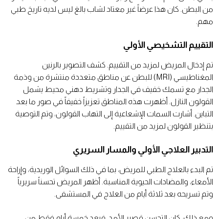
من البطن. كان هذا عرضاً غير معتاد لشاب بالغ ليس لديه تاريخ طبي
مهم.
التقييم التشخيصي الأولي
تم إدخال المريض لمزيد من التقييم. كشف التصوير بالرنين
المغناطيسي (MRI) للبطن عن مناطق متعددة منتشرة من وذمة
الجدار مع تسمك خفيف في الجدار وتشريط دهني محيط يشمل
القولون النازل. أظهرت هذه المناطق تعزيزاً خفيفاً في صور ما بعد
التباين. أشارت السمات الإشعاعية إلى التهاب القولون، وتم التوصية
بتنظير القولون لمزيد من التقييم.
التدبير العلاجي الأولي والمسار السريري
تم البدء بالعلاج الطبي للمريض، بما في ذلك السوائل الوريدية، وإراحة
الأمعاء، والمضادات الحيوية المناسبة. أظهر المريض تحسناً سريرياً
وتم تسريحه بعد ثلاثة أيام من العلاج في المستشفى.
ومع ذلك، كان التحسن قصير الأمد. فبعد خمسة أيام فقط من