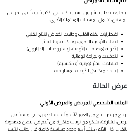
علم أسباب الأمراض
بينما يعد تصلب الشرايين السبب الأساسي الأكثر شيوعاً لدى المرضى
المسنين، تشمل المسببات المحتملة الأخرى:
اضطرابات نظم القلب وحالات انخفاض النتاج القلبي
التهاب الأوعية الدموية وحالات فرط التخثر
الأدوية (مضيقات الأوعية، الإستروجينات، الدانازول)
التدخلات والجراحة الوعائية
اعتلالات التخثر (وراثية أو مكتسبة)
انسداد ميكانيكي للأوعية المساريقية
عرض الحالة
الملف الشخصي للمريض والعرض الأولي
يراجع مريض يبلغ من العمر 32 عاماً قسم الطوارئ في مستشفى
برجيل، الشارقة، يشكو من نوبات متكررة من آلام في البطن مصحوبة
بالقيء. كان الألم منتشراً مع وجود حساسية خاصة في الجانب الأيسر