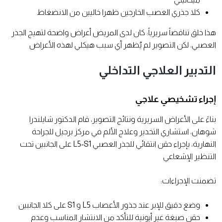
كلا جذري العصب الخارجين ظهرا خاليين من الانضغاط
هذا خلق تناقضاً سريرياً: كان لدى المريض أعراض واضحة لتهيج الجذر
العصبي، لكن التصوير لم يُظهر أي سبب هيكلي لهذه الأعراض
التدبير العلاجي التداخلي
إجراء تشخيصي علاجي
بناءً على الأعراض السريرية ونتائج التصوير، قام الدكتور شايلندرا
شوهان، استشاري التخدير وعلاج الألم في مركز برجيل للجراحة
النهارية، بإجراء حقن انتقائي للجذر العصبي L5-S1 على الجانبين تحت
التنظير الإشعاعي
تضمنت الإجراءات:
وضع دقيق للإبر عند جذور الأعصاب L5 و S1 على كلا الجانبين
حقن صبغة غير أيونية للتأكد من الانتشار المناسب وعدم