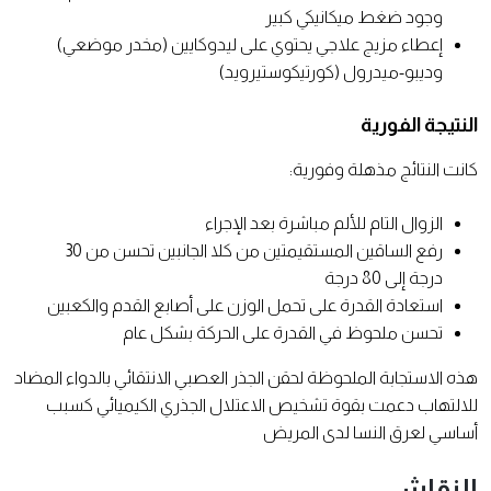
وجود ضغط ميكانيكي كبير
إعطاء مزيج علاجي يحتوي على ليدوكايين (مخدر موضعي)
وديبو-ميدرول (كورتيكوستيرويد)
النتيجة الفورية
كانت النتائج مذهلة وفورية:
الزوال التام للألم مباشرة بعد الإجراء
رفع الساقين المستقيمتين من كلا الجانبين تحسن من 30
درجة إلى 80 درجة
استعادة القدرة على تحمل الوزن على أصابع القدم والكعبين
تحسن ملحوظ في القدرة على الحركة بشكل عام
هذه الاستجابة الملحوظة لحقن الجذر العصبي الانتقائي بالدواء المضاد
للالتهاب دعمت بقوة تشخيص الاعتلال الجذري الكيميائي كسبب
أساسي لعرق النسا لدى المريض
النقاش