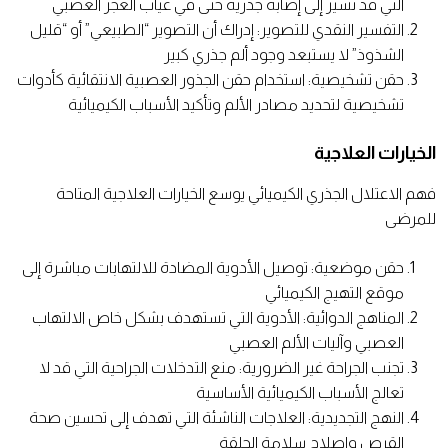
التي قد تشير إلى إصابة جذرية حتى في غياب العجز العصبي
التفسير النقدي للتصوير: إدراك أن التصوير “الطبيعي” أو “قليل
الشذوذ” لا يستبعد وجود ألم جذري كبير
حقن تشخيصية: استخدام حقن الجذور العصبية الانتقائية كأدوات
تشخيصية لتحديد مصادر الألم وتأكيد الأسباب الكيميائية
الخيارات العلاجية
فهم الاعتلال الجذري الكيميائي يوسع الخيارات العلاجية المتاحة
للمرضى
حقن موضعية: توصيل الأدوية المضادة للالتهابات مباشرة إلى
موقع التهيج الكيميائي
المناهج الدوائية: الأدوية التي تستهدف بشكل خاص الالتهاب
العصبي وآليات الألم العصبي
تجنب الجراحة غير الضرورية: منع التدخلات الجراحية التي قد لا
تعالج الأسباب الكيميائية الأساسية
النهج التجديدية: العلاجات الناشئة التي تهدف إلى تحسين صحة
القرص وإصلاح سلامة الحلقة