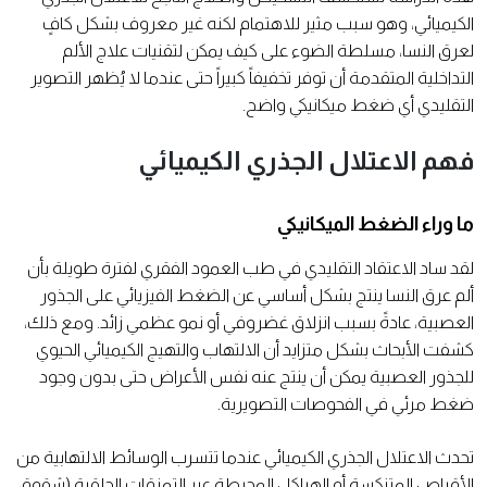
الكيميائي، وهو سبب مثير للاهتمام لكنه غير معروف بشكل كافٍ
لعرق النسا، مسلطة الضوء على كيف يمكن لتقنيات علاج الألم
التداخلية المتقدمة أن توفر تخفيفاً كبيراً حتى عندما لا يُظهر التصوير
التقليدي أي ضغط ميكانيكي واضح.
فهم الاعتلال الجذري الكيميائي
ما وراء الضغط الميكانيكي
لقد ساد الاعتقاد التقليدي في طب العمود الفقري لفترة طويلة بأن
ألم عرق النسا ينتج بشكل أساسي عن الضغط الفيزيائي على الجذور
العصبية، عادةً بسبب انزلاق غضروفي أو نمو عظمي زائد. ومع ذلك،
كشفت الأبحاث بشكل متزايد أن الالتهاب والتهيج الكيميائي الحيوي
للجذور العصبية يمكن أن ينتج عنه نفس الأعراض حتى بدون وجود
ضغط مرئي في الفحوصات التصويرية.
تحدث الاعتلال الجذري الكيميائي عندما تتسرب الوسائط الالتهابية من
الأقراص المتنكسة أو الهياكل المحيطة عبر التمزقات الحلقية (شقوق