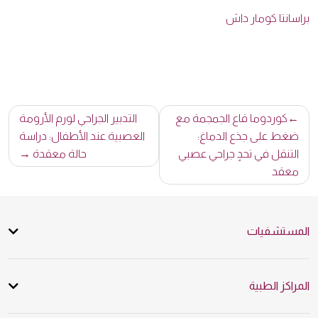
براسانتا كومار داش
تصفّح
كوردوما قاع الجمجمة مع
التدبير الجراحي لورم الأرومة
المقالات
ضغط على جذع الدماغ:
العصبية عند الأطفال: دراسة
التنقل في تحدٍ جراحي عصبي
حالة معقدة
معقد
المستشفيات
المراكز الطبية