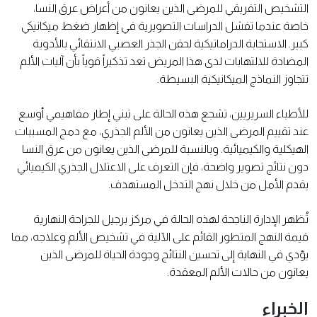
التشخيص التفريقي للمرضى الذين يعانون من أعراض عرق النسا،
خاصة عندما تفشل الدراسات التصويرية في إظهار ضغط ميكانيكي
كبير. الاستجابة الدراماتيكية لحقن الجذر العصبي الانتقائي بالأدوية
المضادة للالتهابات لدى هذا المريض تعد تذكيراً قوياً بأن آليات الألم
تتجاوز النماذج الميكانيكية البسيطة.
للأطباء السريريين، تشجع هذه الحالة على تبني إطار مفاهيمي أوسع
عند تقييم المرضى الذين يعانون من الألم الجذري، مع دمج المسببات
الهيكلية والكيميائية. وبالنسبة للمرضى الذين يعانون من عرق النسا
دون نتائج تصوير واضحة، فإن التعرف على الاعتلال الجذري الكيميائي
يقدم الأمل من خلال نهج التدخل المستهدف.
تُظهر الإدارة الناجحة لهذه الحالة في مركز برجيل للجراحة النهارية
قيمة النهج المتطور القائم على الآلية في تشخيص الألم وعلاجه، مما
يؤدي في النهاية إلى تحسين النتائج وجودة الحياة للمرضى الذين
يعانون من حالات الألم المعقدة.
الخبراء