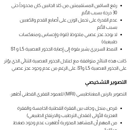
رفع الساقين المستقيمتين من كلا الجانبين كان محدوداً حتى
30 درجة بسبب الألم
عدم القدرة على تحمل الوزن على أصابع القدم والكعبين
بسبب الألم
لا يوجد عجز عصبي ملحوظ (قوة وإحساس ومنعكسات
طبيعية)
النمط السريري يشير بقوة إلى إصابة الجذور العصبية L5 و S1
كانت هذه النتائج متوافقة مع اعتلال الجذور العصبية الثنائي الذي يؤثر
على الجذور العصبية L5 وS1، على الرغم من عدم وجود عجز عصبي
التصوير التشخيصي
التصوير بالرنين المغناطيسي (MRI) للعمود الفقري القطني أظهر:
قرص منحل وجاف بين الفقرة القطنية الخامسة والفقرة
العجزية الأولى (فقدان الترطيب والارتفاع الطبيعي)
من المهم أن المشاهد المحورية أظهرت عدم وجود ضغط
ميكانيكي