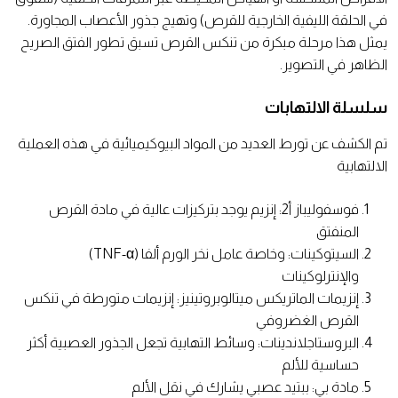
في الحلقة الليفية الخارجية للقرص) وتهيج جذور الأعصاب المجاورة.
يمثل هذا مرحلة مبكرة من تنكس القرص تسبق تطور الفتق الصريح
الظاهر في التصوير.
سلسلة الالتهابات
تم الكشف عن تورط العديد من المواد البيوكيميائية في هذه العملية
الالتهابية
فوسفوليباز أ2: إنزيم يوجد بتركيزات عالية في مادة القرص
المنفتق
السيتوكينات: وخاصة عامل نخر الورم ألفا (TNF-α)
والإنترلوكينات
إنزيمات الماتريكس ميتالوبروتينيز: إنزيمات متورطة في تنكس
القرص الغضروفي
البروستاجلاندينات: وسائط التهابية تجعل الجذور العصبية أكثر
حساسية للألم
مادة بي: ببتيد عصبي يشارك في نقل الألم