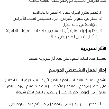
لهذا المريض بالتحديد، تم وضع خطة متابعة شاملة:
يُنصح بتكرار الإجراء بعد 3-4 أشهر إذا عاد الألم
النظر في تصوير الأقراص (إجراء تشخيصي لتحديد الأقراص
المؤلمة) في حالة التكرار
إمكانية إجراء عملية رأب الحلقة (إجراء لإصلاح التمزقات الحلقية)
إذا أشار التصوير الغضروفي لذلك
الآثار السريرية
تسلط هذه الحالة الضوء على عدة آثار سريرية مهمة:
إطار العمل التشخيصي الموسع
يشجع الاعتراف بالاعتلال الجذري الكيميائي كسبب لعرق النسا الأطباء
على تجاوز النموذج التقليدي القائم على البنية عند تقييم المرضى الذين
يعانون من أعراض جذرية. يجب أن يتضمن النهج الأكثر شمولاً:
الفحص السريري الشامل: تحديد أنماط الألم والخلل الوظيفي