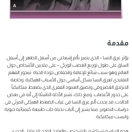
مقدمة
يؤثر عرق النسا – الذي يتميز بألم إشعاعي من أسفل الظهر إلى أسفل
الساق على طول توزيع العصب الوركي – على ملايين الأشخاص حول
العالم وهو سبب شائع للإعاقة وانخفاض جودة الحياة. تمحور الفهم
التقليدي لعرق النسا بشكل أساسي حول الأسباب الهيكلية، وخاصة
الانزلاق الغضروفي وتضيق العمود الفقري الذي يضغط ميكانيكياً
على جذور الأعصاب. ومع ذلك، تشير الأدلة الناشئة إلى أنه في بعض
الحالات، قد يحدث ألم عرق النسا في غياب الضغط الهيكلي المرئي في
دراسات التصوير، مما يشير إلى آليات بديلة ذات طبيعة كيميائية حيوية
وليست ميكانيكية.
هذه الدراسة تستكشف التشخيص والعلاج الناجح للاعتلال الجذري