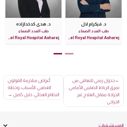
د. عمر العوض حميدة عبد الفضيل
د. هدى كدخدازاده
طب الغدد الصماء
طب الغدد الصماء
Burjeel Royal Hospital - Al Ain
Burjeel Royal Hospital - Al Ain
Burjeel Royal Hospital Asharej
تصفّح
جدول زمني للتعافي من
أعراض متلازمة القولون
المقالات
تمزق الرباط الصليبي الأمامي:
العصبي، الأسباب، وخطة
الجراحة مقابل العلاج غير
النظام الغذائي: دليل كامل
الجراحي
المستشفيات