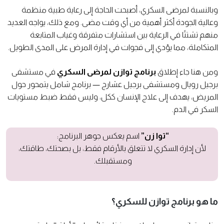
وبالنسبة لمرضى السكري، أصبحت الحاجة إلى رعاية طبية منظمة
وعالية الجودة أكثر أهمية من أي وقت مضى. ومع ذلك، يواجه العديد
منهم تشتتًا في الرعاية بين استشارات متفرقة وغياب المتابعة
المتكاملة، مما يؤدي إلى فجوات في إدارة المرض على المدى الطويل.
ومن هنا جاء إطلاق
برنامج توازن لمرضى السكري
في مستشفى
برجيل رويال ومستشفى برجيل عشارج — برنامج شامل يتمحور حول
المريض، يهدف إلى علاج الإنسان ككل، وليس فقط ضبط مستويات
السكر في الدم.
“توا زن”
اسم يعكس جوهر البرنامج:
لأن إدارة السكري لا تتعلق بالأرقام فقط، بل بصحتك، طاقتك،
ومستقبلك.
ما هو برنامج توازن للسكري؟