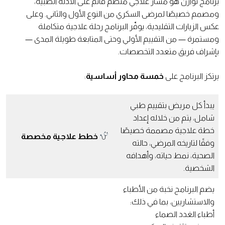
برنامج توازن هو مسار علاجي منظم قائم على الأدلة الطبية،
ومصمم خصيصًا لمرضى السكري من النوع الأول والثاني. وعلى
عكس الزيارات التقليدية، يوفّر البرنامج رحلة علاجية متكاملة
ومستمرة — من التقييم الأولي وحتى المتابعة طويلة المدى —
بإشراف فريق متعدد التخصصات.
يرتكز البرنامج على
خمسة محاور أساسية
:
يبدأ كل مريض بتقييم طبي
شامل، يتم من خلاله إعداد
خطة علاجية مصممة خصيصًا
خطط علاجية مخصصة
وفقًا لتاريخه المرضي، حالته
الصحية، نمط حياته، وأهدافه
الشخصية.
يضم البرنامج نخبة من الأطباء
والاستشاريين، بما في ذلك:
أطباء الغدد الصماء