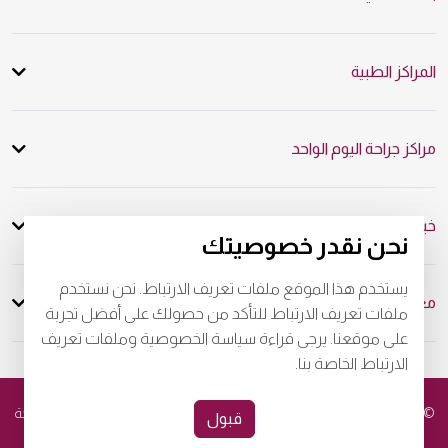
المراكز الطبية
مراكز جراحة اليوم الواحد
خبرة عالمية، رعاية شخصية
نحن نقدر خصوصيتك
يستخدم هذا الموقع ملفات تعريف الارتباط. نحن نستخدم
معلومات المرضى
ملفات تعريف الارتباط للتأكد من حصولك على أفضل تجربة
على موقعنا. يرجى قراءة سياسة الخصوصية وملفات تعريف
الارتباط الخاصة بنا.
© 2026
مستشفى برجيل. كل الحقوق محفوظة. رقم التصريح من وزارة الصحة
قبول
WQ48385