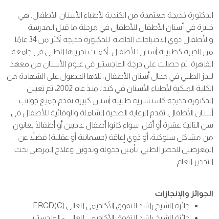
الدكتورة خديجة معتمدة من الكندية لأطباء الأسنان الأطفال. هي
خبيرة في أسنان الأطفال للأطفال في مرحلة ما قبل المدرسة
والأطفال ذوي الاحتياجات الخاصة. للدكتورة خديجة أكثر من 34 عامًا
من الخبرة كطبيبة أسنان للأطفال. أكملت تدريبها الطبي في جامعة
القاهرة، ثم حصلت على درجة الماجستير في علوم الأسنان من معهد
ليدز الطبي في مجال أسنان الأطفال، تلاها الحصول على الشهادة من
الكلية الملكية لأطباء الأسنان في كندا. منذ عام 2002، تم تعيين
الدكتورة خديجة كاستشارية طبيبة أسنان كبيرة تقدم جميع جوانب
أسنان الأطفال. تقدم الرعاية الصحية الشاملة والوقائية للأطفال في
سن الثانية عشرة أو أقل؛ سواء كانوا أطفال عاديين أو أطفالًا يعانون
من مشاكل سلوكية، أو ذوي إعاقة (جسمانية أو عقلية) فضلاً عن
المعرضين للخطر الطبي. تأمين جدولة وتدوين وعلاج المرضى تحت
التخدير العام.
الجوائز والإنجازات
جائزة الشيخ راشد للتفوق الأكاديمي العالي FRCD(C)
جائزة الشيخ راشد للتفوق الأكاديمي العالي - الماجستير