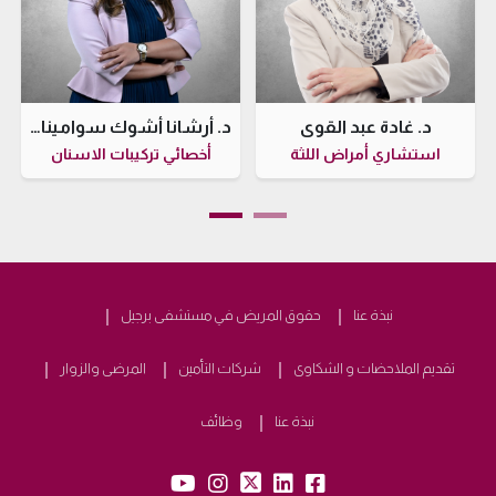
د. غادة عبد القوي
د. أرشانا أشوك سواميناتان
استشاري أمراض اللثة
أخصائي تركيبات الاسنان
نبذة عنا
حقوق المريض في مستشفى برجيل
تقديم الملاحضات و الشكاوى
شركات التأمين
المرضى والزوار
نبذة عنا
وظائف
yb:
insta:
tw:
lk:
fb: