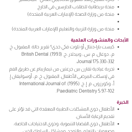
منحة بريطانية للطلاب الدارسين في الخارج
منحة من وزارة الصحة (الإمارات العربية المتحدة)
منحة من وزارة التربية والتعليم (الإمارات العربية المتحدة)
الأبحاث والمنشورات العلمية
كيست بارا-دنتال أو تلوث فكي خدي؟ تقرير حالة. المقبول، خ.
م.، دوغال، م. س.، وبيدلار، ج. (1993). British Dental
Journal 175:330-332.
تجربة عيادية تقارن بين جرعتين من تيمازيبام عن طريق الفم
في لإسكات المرضى الأطفال. المقبول، خ. م.، أوسوليفان إ.
أ.، وكورزون، م. إ. ج. (1995). International Journal of
Paediatric Dentistry 5:97-102.
الخبرة
الأطفال ذوي المشكلات الطبية المعقدة التي قد تؤثر على
تقديم الرعاية الأسنان.
الأطفال ذوي القضايا التنموية، وذوي الاحتياجات الخاصة،
وصعوبات التعلم، والتوحد، ومشاكل السلوك الذين