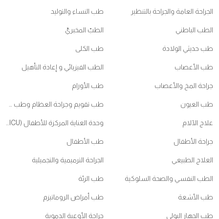
الجراحة العامة والجراحة بالتنظير
طب النساء والتوليد
الطب الباطني
الطبّ المخبريّ
طب حديثي الولادة
طب الكلى
طب الأعصاب
الطب الفيزيائي و إعادة التأهيل
جراحة المخ والأعصاب
طب الأورام
طب العيون
طب تقويم وجراحة العظام وطب ممارسي الرياضات
علاج الآلام
وحدة العناية المركزة للأطفال (PICU)
جراحة الأطفال
طب الأطفال
العلاج الطبيعي
الجراحة الترميمية والتجميلية
الطب النفسي والصحة السلوكية
طب الرئة
طب الأشعة
طب أمراض الروماتيزم
طب الجهاز البولي
جراحة الأوعية الدموية