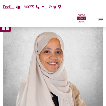
أبو ظبي
English
80055