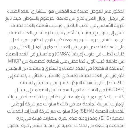
الدكتور عمر العوض حميدة عبد الفضيل هو استشاري الغدد الصماء
في برجيل رويال العين. تخرج من جامعة الخرطوم بالسودان، حيث تابع
تدريبه الأساسي في الطب الباطني. وبسبب شغفه بالغدد الصماء،
انتقل إلى جنوب إفريقيا، حيث أكمل تدريب الزمالة في الغدد الصماء
في مستشفى
جروت
شور وجامعة كيب تاون
.
الدكتور عمر حاصل
على شهادة تخصص فرعي في الغدد الصماء والتمثيل الغذائي من
كليات الطب في جنوب إفريقيا
(CMSA)
وماجستير في الغدد الصماء
من جامعة كيب تاون. كما حصل على شهادة تخصصية من
MRCP
(
المملكة المتحدة) في الغدد الصماء والسكري ومعتمد من المجلس
الأوروبي في الغدد الصماء والسكري والتمثيل الغذائي. بالإضافة إلى
ذلك، حصل على شهادة المركز الاستراتيجي لمحترفي السمنة
(SCOPE)
من الاتحاد العالمي للسمنة
.
قبل انضمامه إلى برجيل،
اكتسب الدكتور عمر خبرة واسعة في نظام الرعاية الصحية في دولة
الإمارات العربية المتحدة، بما في ذلك 6 سنوات مع شركة
أبوظبي
للخدمات الصحية
(SEHA)
و3.5 سنوات مع شركة الإمارات للخدمات
الصحية
(EHS).
وقد زودته هذه الخبرة بمهارات قيمة في إدارة
مجموعة واسعة من الحالات الطبية في مجاله
.
تشمل خبرة الدكتور