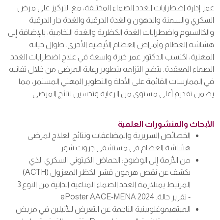
عمر إدارة اضطرابات الغدد الصماء المختلفة، مع التركيز على مرض
السكري والسمنة والدهون والغدة الدرقية والغدة جار الدرقية
والكالسيوم واضطرابات الغدة الكظرية والغدة النخامية، بالإضافة إلى
هشاشة العظام وأمراض العظام الأيضية الأخرى
.
طوال حياته
المهنية، اكتسب الدكتور عمر خبرة واسعة في علاج اضطرابات الغدد
الصماء المعقدة. يتضح التزامه بتطوير رعاية المرضى من خلال تفانيه
في الممارسات القائمة على الأدلة والتطوير المهني المستمر، مما
يضمن تقديم أعلى مستوى من الرعاية وتحسين نتائج المرضى
الأبحاث والمنشورات العلمية
الخصائص السريرية والمضاعفات ونتائج العلاج لمرضى
هشاشة العظام في مستشفى جروت شور
من الأزمة إلى الوضوح: الحماض الكيتوني السكري الذي
يكشف عن نقص هرمون قشر الكظر المعزول (ACTH)
المرتبط بمتلازمة الغدد الصماء المناعية الذاتية من النوع 3
- تقرير حالة. ePoster AACE-MENA 2024
الميتهيموغلوبينية الناجمة عن التعرض للأنيلين في مريض