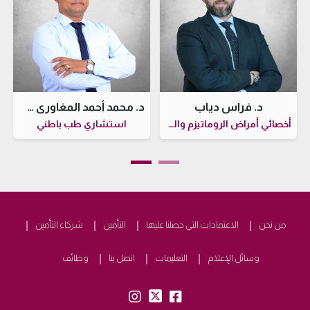
د. فراس دياب
د. محمد أحمد المغاوري شنب
أخصائي أمراض الروماتيزم والطب الباطني
استشاري طب باطني
من نحن
الاعتمادات التي حصلنا عليها
التأمين
شركاء التأمين
وسائل الإعلام
التعليمات
اتصل بنا
وظائف
insta:
tw:
fb: