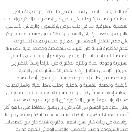
تُعد الدكتورة شبانة خان استشارية في طب الشيخوخة والأمراض
الباطنية، وتصب تركيزها بشكل خاص على اضطرابات الذاكرة والحالات
العصبية المعرفية، بما في ذلك مرض باركنسون، والرعاش الأساسي،
والخرف، والضعف الإدراكي البسيط. وانطلاقاً من مسيرة مهنية ترتكز
على فهم التفاعل المعقد بين الدماغ والجسم وعملية الشيخوخة،
تقدم الدكتورة شبانة خان تقييمات متخصصة وخطط رعاية مصممة
خصيصاً لتلبية احتياجات كل مريض، مع إيلاء أولوية قصوى للنتائج
السريرية وجودة الحياة. وتلتزم الدكتورة خان التزاماً راسخاً بالنظر إلى
المريض كإنسان متكامل؛ إذ لا تقتصر الاستشارات على الرعاية
المتخصصة في طب الشيخوخة فحسب، بل تشمل أيضاً الصحة
الأيضية، والصحة النفسية والذهنية، وطب نمط الحياة، واستراتيجيات
الوقاية، إيماناً منها بأن الشيخوخة الصحية الحقيقية تتطلب تضافر كل
هذه الجوانب معاً. وتقول الدكتورة: “إن التمتع بشيخوخة صحية لا
يعني مجرد خلو الجسم من الأمراض، بل يتعلق بالحفاظ على ما هو أكثر
أهمية: استقلاليتك، وقدراتك الذهنية، وجودة حياتك”. وبفضل خبرتها
الواسعة في رعاية كبار السن، تجمع الدكتورة شبانة خان بين تخصصات
طب الشيخوخة، وطب الأعصاب، والطب الوقائي لتقديم خدمة