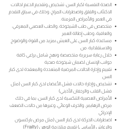
الصحة النفسية لكبار السن: تشخيص وتقديم الدعم لحالات
الاكتئاب والقلق واضطرابات المزاج، وذلك في سياق التقدم
في العمر والأمراض المزمنة.
متخصص في طب الشيخوخة، والطب العصبي المعرفي،
والعافية، وطب إطالة العمر
مساعدة كبار السن على العيش بمزيد من القوة والوضوح
والاستقلالية، من
خلال رعاية سريرية متخصصة ونهج شامل يراعي كافة
جوانب الإنسان لضمان شيخوخة صحية
تقييم وإدارة الحالات المرضية المتعددة والمعقدة لدى كبار
السن
تشخيص وإدارة حالات فشل الأعضاء لدى كبار السن (مثل
فشل القلب والرجفان الأذيني)
الأمراض العصبية التنكسية لدى كبار السن، بما في ذلك
مرض الزهايمر، والخرف الوعائي، وغيرها من حالات الضعف
الإدراكي
اضطرابات الحركة لدى كبار السن (مثل مرض باركنسون
والرعاش الأساسي) تقييم متلازمة الوهن (Frailty)