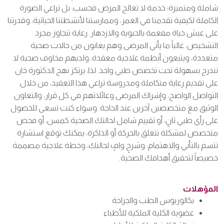
شاملة ومتميزة؛ خدمة لا تعالج المرض فحسب، بل تراعي الصورة
الكاملة لكيفية تقدمنا ​​في العمر، وممارستنا لأنشطتنا الحياتية، وقدرتنا
على عيش حياة مفعمة بالحيوية والازدهار. رعاية تتجاوز مجرد
التشخيص: غالباً ما يأتي المرضى وهم يعانون من حالات صحية
متعددة، ويتبعون أنظمة علاجية معقدة، ولديهم مخاوف صحية لا
تندرج بسهولة تحت تخصص طبي واحد. لذا، يرتكز نهج الدكتورة خان
على تقديم رعاية متكاملة ومدروسة تراعي هذا التعقيد، من خلال
التواصل الواضح، وإشراك المرضى وعائلاتهم في كل قرار، والتعاون
الوثيق مع متخصصين آخرين عند الحاجة. وسواء كنت تسعى للحصول
على رأي طبي ثانٍ، أو تقييم شامل لحالتك الصحية كمسن، أو فحص
متخصص لمشكلة تتعلق بالحركة أو الذاكرة، يمكنك توقع استشارة
تتسم بالتأني والاهتمام، وشرحٍ وافٍ لحالتك، وخطة علاجية مصممة
خصيصاً لتحقيق أهدافك الصحية.
المؤهلات
بكالوريوس الطب والجراحة
عضوية الكلية الملكية للأطباء