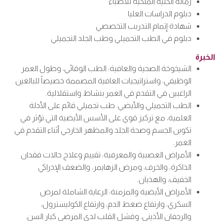
زمالة الكلية الملكية للأطباء
دبلوم الدراسات العليا
شهادة إتمام التدريب التخصصي
دبلوم في الطب التجميلي وطب الجلد التجميلي
الخبرة
الشيخوخة الصحية والعافية: الطب الوقائي، وطول العمر
الوظيفي، واستراتيجيات العافية المصممة خصيصاً للبالغين
الراغبين في التقدم في العمر بنشاط واستقلالية.
الطب التجميلي والأيضي: طب تجميلي قائم على الأدلة
العلمية، مع تركيز قوي على الأسس الأيضية التي تؤثر في
تكوين الجسم وصحة الجلد والمظهر الخارجي أثناء التقدم في
العمر.
الأمراض العصبية والمعرفية: تقييم وعلاج حالات فقدان
الذاكرة، والخرف، ومرض الزهايمر، والضعف الإدراكي
الخفيف، والهذيان.
الأمراض الأيضية والمزمنة: الرعاية الشاملة لمرض
السكري، وارتفاع ضغط الدم، وارتفاع الكوليسترول،
والرجفان الأذيني، وفشل القلب لدى المرضى كبار السن.