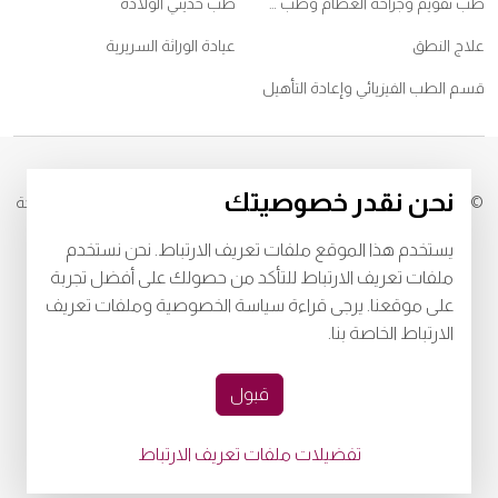
طب تقويم وجراحة العظام وطب ممارسي الرياضات
طب حديثي الولادة
علاج النطق
عيادة الوراثة السريرية
قسم الطب الفيزيائي وإعادة التأهيل
نحن نقدر خصوصيتك
© 2026
مستشفى برجيل. كل الحقوق محفوظة. رقم التصريح من وزارة الصحة
IZ27552
يستخدم هذا الموقع ملفات تعريف الارتباط. نحن نستخدم
خصوصية
البنود و الظروف
ملفات تعريف الارتباط للتأكد من حصولك على أفضل تجربة
على موقعنا. يرجى قراءة سياسة الخصوصية وملفات تعريف
Download Burjeel App Now
الارتباط الخاصة بنا.
playstore:
appstore:
قبول
تفضيلات ملفات تعريف الارتباط