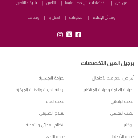
من نحن
الاعتمادات التي حصلنا عليها
التأمين
شركاء التأمين
وسائل الإعلام
التعليمات
اتصل بنا
وظائف
insta:
tw:
fb:
برجيل العين التخصصات
أمراض الدم عند الأطفال
الجراحة التجميلية
الجراحة العامة وجراحة المناظير
الرعاية الحرجة والعناية المركزة
الطب الباطني
الطب العام
الطب النفسي
العلاج الطبيعي
المختبر
النظام الغذائي والتغذية
جراحة الأطفال
جراحة الثدي