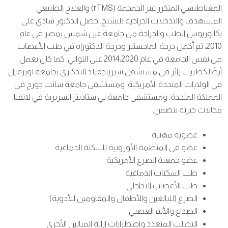
المغناطيسي المتكرر عبر الجمجمة (rTMS) والعلاج الطبيعي
المستهدف والتدخلات الجراحية للتشنج. حصل الدكتور شادي على
بكالوريوس الطب والجراحة من جامعة عين شمس بمصر في عام
2010، ثم أكمل درجة الماجستير ودرجة الدكتوراه في طب الأعصاب
من نفس الجامعة في عام 2014،2020 على التوالي. كما كان يعمل
أيضًا كطبيب زائر في مستشفى سبرينجفيلد التذكاري بجامعة لويزفيل
في الولايات المتحدة الأمريكية، ومستشفى جامعة سانت جورج في
المملكة المتحدة، ومستشفى جامعة بي ستادينز السريرية في لاتفيا.
مجالات خبرته تتضمن,
عضوية مهنية
عضو في المنظمة الأوروبية للسكتة الدماغية
عضو جمعية الصرع الأمريكية
طب السكتات الدماغية
طب الأعصاب التداخلي
الصرع (للبالغين والأطفال والمقاومين للأدوية)
الصداع والألم العصبي
التصلب المتعدد واضطرابات إزالة الميالين الأخرى