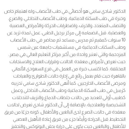
الدكتور شادي سامي هو أخصائي في طب الأعصاب وله اهتمام خاص
وخبرة في طب السكتة الدماغية، وطب الأعصاب التداخلي، والصرع،
والتصلب المتعدد، والخرف، واضطرابات الحركة والأمراض العصبية
والعضلية. قبل انضمامه إلى مركز برجيل الطبي، عمل لمدة تزيد عن
10 سنوات كمقيم ثم مدرس مساعد ثم محاضر في طب الأعصاب
وطب السكتات الدماغية في مستشفيات جامعة عين شمس
المزدحمة والتي تعتبر واحدة من أكبر مراكز التعليم العالي في مصر،
حيث تعرض لأمراض معقدة. الحالات وقرارات العلاج والاستجابات
المختلفة. كما اكتسب خبرة من العمل في فرع السعودي الألماني
بالقاهرة حيث قام بعمل رائع في إدارة حالات الطوارئ والعيادات
ومرضى الأعصاب الخارجيين. كما أنهى الدكتور شادي سامي تدريبه
كزميل في طب السكتة الدماغية وطب الأعصاب التداخلي وعمل
كطبيب أولي للعديد من حالات جلطات الدماغ والنزيف للتدخلات
التشخيصية والعلاجية، بالإضافة إلى أن الدكتور شادي تعرض لحالات
معقدة في حالات الصرع لدى البالغين والأطفال، كونه جزءًا من فريق
التخطيط قبل الجراحة وأيضًا جزء من فريق إعادة التأهيل العصبي
للأطفال والبالغين حيث يكون على دراية بحقن البوتوكس والتحفيز