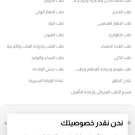
طب الأنف الأذن والحنجرة وجراحة الرأس والعنق
طب الأورام
طب التخدير
طب الجهاز البولي
طب الجهاز الهضمي
طب الرئة
طب الطوارئ
طب العيون
طب الغدد الصماء
طب القلب وجراحة القلب والأوعية
طب الكلي
طب النساء والتوليد
طب تقويم وجراحة العظام وطب ممارسي الرياضات
طب حديثي الولادة
علاج النطق
عيادة الوراثة السريرية
قسم الطب الفيزيائي وإعادة التأهيل
نحن نقدر خصوصيتك
© 2026
مستشفى برجيل. كل الحقوق محفوظة. رقم التصريح من وزارة الصحة
IZ27552