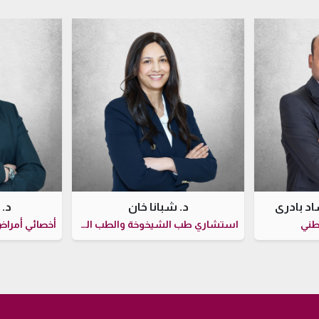
ساد بادري
د. شبانا خان
د.
طني
استشاري طب الشيخوخة والطب الباطني