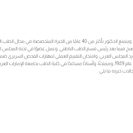
إدارة المركزية في مستشفى العين من 2000 إلى 2003 ثم أصبح فيما بعد رئيس قسم الطب الباطني. وع
لات خبرته ما يلي: