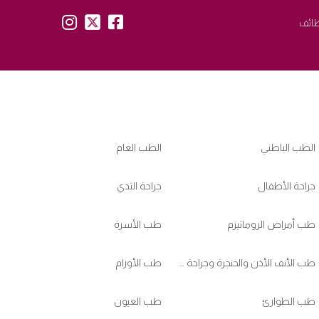
insta:
tw:
fb:
ائف
الطب الباطني
الطب العام
جراحة الأطفال
جراحة الثدي
طب أمراض الروماتيزم
طب الأسرة
طب الأنف الأذن والحنجرة وجراحة الرأس والعنق
طب الأورام
طب الطوارئ
طب العيون