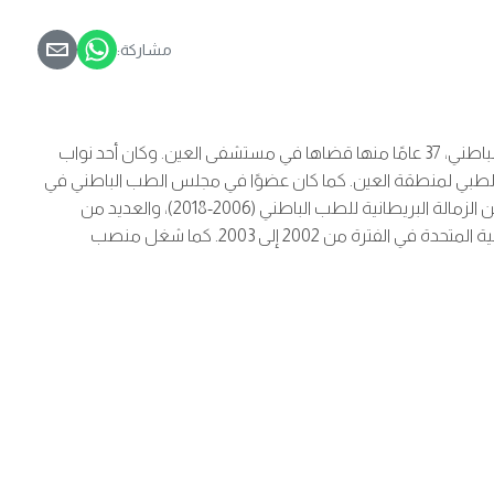
مشاركة:
تخرج الدكتور مصطفى حامد بشير من جامعة الخرطوم في السودان. ويتمتع الدكتور بأكثر من 40 عامًا من الخبرة المتخصصة في مجال الطب الباطني، 37 عامًا منها قضاها في مستشفى العين. وكان أحد نواب
مل عضوًا في لجنة المجلس الطبي لمنطقة العين. كما كان عضوًا في مجلس الطب الباطني في
شركة أبوظبي للخدمات الصحية (صحة)، ومُجري ومُمتحن لامتحان بورد المجلس العربي، وامتحان التقييم العملي لمهارات الفحص السريري ضمن الزمالة البريطانية للطب الباطني (2006-2018)، والعديد من
الجمعيات التابعة. وعمل الدكتور مصطفى أيضًا كمدرسًا إكلينيكيًا في عام 1989، وممتحنًا، وأستاذًا مساعدًا في كلية الطب بجامعة الإمارات العربية المتحدة في الفترة من 2002 إلى 2003. كما شغل منصب