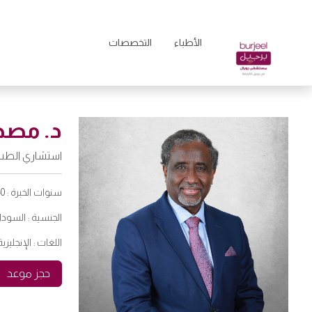
الأطباء
التخصصات
د. مصط
استشاري الطب 
سنوات الخبرة :
40
الجنسية :
السودا
اللغات :
الإنجليزي
حجز موعد