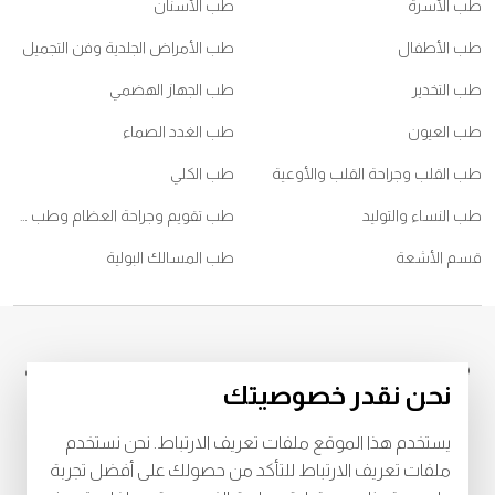
طب الأسرة
طب الأسنان
طب الأطفال
طب الأمراض الجلدية وفن التجميل
طب التخدير
طب الجهاز الهضمي
طب العيون
طب الغدد الصماء
طب القلب وجراحة القلب والأوعية
طب الكلي
طب النساء والتوليد
طب تقويم وجراحة العظام وطب ممارسي الرياضات
قسم الأشعة
طب المسالك البولية
© 2026
جميع الحقوق محفوظة لمركز برجيل الطبي، الشامخة ، تصريح وزارة
نحن نقدر خصوصيتك
الصحة رقم
WM52196
، ترخيص دائرة الصحة رقم
2023-005120
LAHA-
للشروط والأحكام
يستخدم هذا الموقع ملفات تعريف الارتباط. نحن نستخدم
خصوصية
البنود و الظروف
ملفات تعريف الارتباط للتأكد من حصولك على أفضل تجربة