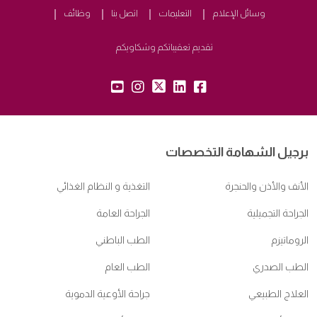
وسائل الإعلام
التعليمات
اتصل بنا
وظائف
تقديم تعقيباتكم وشكاويكم
yt:
insta:
tw:
lk:
fb:
برجيل الشهامة التخصصات
الأنف والأذن والحنجرة
التغذية و النظام الغذائي
الجراحة التجميلية
الجراحة العامة
الروماتيزم
الطب الباطني
الطب الصدري
الطب العام
العلاج الطبيعي
جراحة الأوعية الدموية