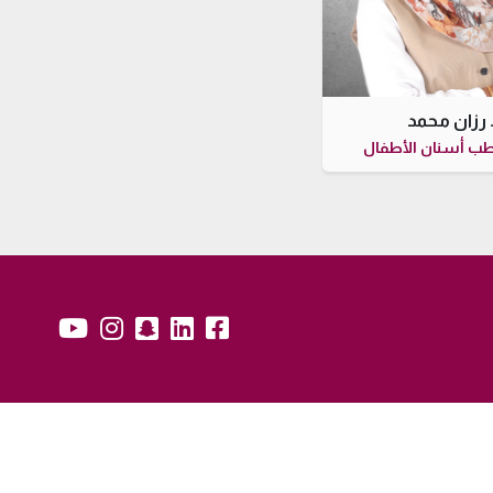
 رزان محمد
طب أسنان الأطفال
snapchat:
yb:
insta:
lk:
fb: