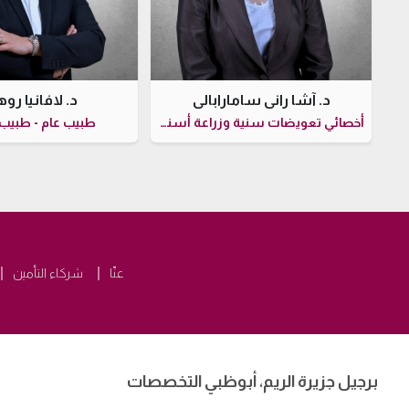
د. آشا راني سامارابالي
د. لافانيا رو
أخصائي تعويضات سنية وزراعة أسنان
طبيب عام - طبيب
عنّا
شركاء التأمين
برجيل جزيرة الريم، أبوظبي التخصصات