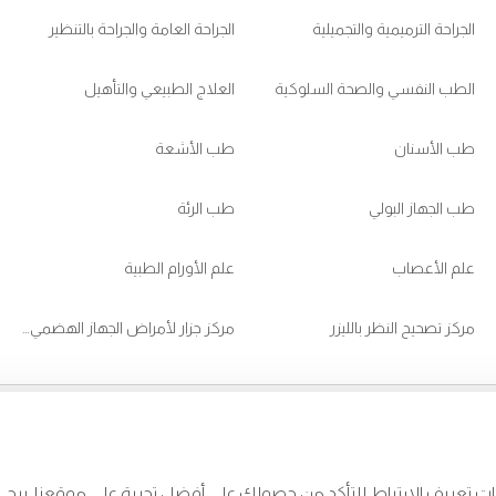
الجراحة الترميمية والتجميلية
الجراحة العامة والجراحة بالتنظير
الطب النفسي والصحة السلوكية
العلاج الطبيعي والتأهيل
طب الأسنان
طب الأشعة
طب الجهاز البولي
طب الرئة
علم الأعصاب
علم الأورام الطبية
مركز تصحيح النظر بالليزر
مركز جزار لأمراض الجهاز الهضمي والكبد
CJ95
d Burjeel App Now
appstore:
ات تعريف الارتباط للتأكد من حصولك على أفضل تجربة على موقعنا. ير