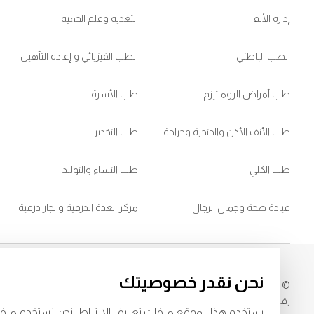
إدارة الألم
التغذية وعلم الحمية
الطب الباطني
الطب الفيزيائي و إعادة التأهيل
طب أمراض الروماتيزم
طب الأسرة
طب الأنف الأذن والحنجرة وجراحة الرأس والعنق
طب التخدير
طب الكلي
طب النساء والتوليد
عيادة صحة وجمال الرجال
مركز الغدة الدرقية والجار درقية
نحن نقدر خصوصيتك
© 2026
مستشفى برجيل. كل الحقوق محفوظة. رقم اعتماد وزارة الصحة
249
رقم اعتماد وزارة الصحة
LAHA-2025-004806
يستخدم هذا الموقع ملفات تعريف الارتباط. نحن نستخدم ملف