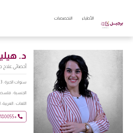
الأطباء
التخصصات
د. هيلي
أخصائي علاج جذ
سنوات الخبرة :
3
الجنسية :
فلسطي
اللغات :
العربية، 
+97180055