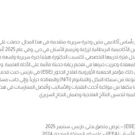
متع بأساس أكاديمي متين وخبرة سريرية متقدمة في هذا المجال. حصلت عل
الإمارات 
شد للطب والعلوم الصحية (MBRU) في دبي. وخلال فترة تدريبها التخصصي، اكتسبت الدكتورة هيلين
ة وعززت خبرتها في تقديم رعاية حديثة قائمة على الأدلة العلمية. وانطل
شاركت الدكتورة هيلينا بفاعلية في محافل علمية دولية بارز
(الأوتوكلاف) على مقاومة الإجهاد الدوري لأدوات علاج الجذور المصنوعة 
ا مكنها من مواكبة أحدث التقنيات والأساليب وأفضل الممارسات في هذا 
علمية لتحسين النتائج العلاجية وضمان النجاح السريري.
المتحدة، 2024