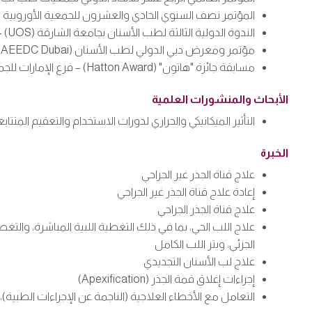
المؤتمر نصف السنوي الحادي والعشرون للجمعية الأوروبية لطب لب الأسنان (ESE) 
الندوة الدولية الثالثة لطب الأسنان بجامعة الشارقة (UOS) – عرض ملصق بحثي، جامعة الشارقة، مايو 2025
مؤتمر ومعرض دبي الدولي لطب الأسنان (AEEDC Dubai) – عرض ملصق بحثي، فبراير 2025
مسابقة جائزة "هاتون" (Hatton Award) – فرع الإمارات للجمعية الدولية لأبحاث طب الأسنان (IADR)، يناير 2025
الأبحاث والمنشورات العلمية
التأثير الميكانيكي والحراري لدورات الاستخدام والتعقيم المتتابعة على مبارد ProTaper Ultimate: تقييم مخبري ذو دلالات عملية. مجلة علاج جذور الأسنان 
الخبرة
علاج قناة الجذر غير الجراحي
إعادة علاج قناة الجذر غير الجراحي
علاج قناة الجذر الجراحي
علاج اللب الحي، بما في ذلك التغطية اللبية المباشرة، والتغطية
الجزئي، وبتر اللب الكامل
علاج لب الأسنان التجديدي
إجراءات إغلاق قمة الجذر (Apexification)
التعامل مع الأخطاء العلاجية (الناجمة عن الإجراءات الطبية)،