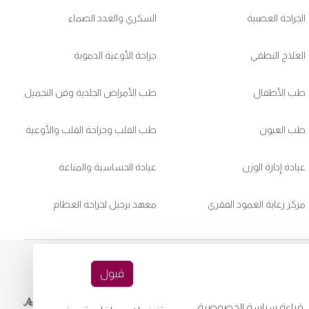
الجراحة العصبية
السكري والغدد الصماء
العلاج النطقي
جراحة الأوعية الدموية
طب الأطفال
طب الأمراض الجلدية وفن التجميل
طب العيون
طب القلب وجراحة القلب والأوعية
عيادة إدارة الوزن
عيادة الحساسية والمناعة
مركز رعاية العمود الفقري
معهد برجيل لجراحة العظام
قبول
Downloa
playstore:
جى قراءة سياسة الخصوصية