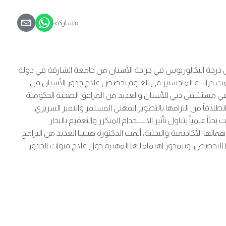
مشاركة:
ى درجة البكالوريوس في جراحة الأسنان من جامعة الشارقة في دولة
العربية المتحدة، تلتها دبلوم مهني في علاج جذور الأسنان من الأكاديمية البريطانية لزراعة وترميم الأسنان في دبي. وفي عام 2025، أتمت دراسة الماجستير في العلوم تخصص علاج جذور الأسنان في
ا خبرة سريرية واسعة في مستشفى دبي للأسنان والعديد من المرافق الصحية الحكومية
اقاً من التزامها بالتطوير المهني المستمر والتميز السريري،
ة، بما في ذلك مؤتمر الجمعية الأوروبية لعلاج الجذور (ESE) في باريس؛ حيث قدمت بحثاً علمياً يتناول تأثير الاستخدام المتكرر والتعقيم بالبخار
من سبيكة النيكل والتيتانيوم (NiTi) والمعالجة حرارياً. وإلى جانب مساهماتها الأكاديمية والبحثية، أتمت الدكتورة هيلينا العديد من البرامج
التخصص. وتتمحور اهتماماتها المهنية حول علاج قنوات الجذور