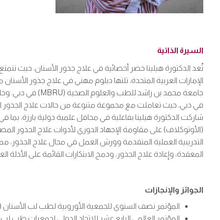
السيرة الذاتية
تُعد الدكتورة هيلينا خضر أخصائية في علاج جذور الأسنان، حيث تت
جامعة محمد بن را
في دبي، حيث تعاملت مع مجموعة متنوعة من حالات علاج الجذور المعقد
التدريبية العملية المتقدمة وورش العمل في مجال علاج الجذور، مم
المعقدة، وإعادة علاج الجذور، ودمج الابتكارات القائمة على الأدلة ال
الجوائز والإنجازات
المؤتمر نصف السنوي للجمعية الأوروبية لطب لب الأسنان (ESE) – عرض ملصق بحثي، باريس، سبتمبر 2025
المؤتمر العالمي الرابع عشر للاتحاد الدولي لجمعيات طب لب الأسنان (IFEA) – غلاسكو، المملكة 