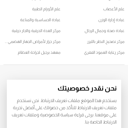
علم الأعصاب
علم الأورام الطبية
عيادة إدارة الوزن
عيادة الحساسية والمناعة
عيادة صحة وجمال الرجال
مركز الغدة الدرقية والجار درقية
مركز تصحيح النظر بالليزر
مركز جزار لأمراض الجهاز الهضمي والكبد
مركز رعاية العمود الفقري
معهد برجيل لجراحة العظام
© 2026
مستشفى برجيل. كل الحقوق محفوظة. رقم اعتماد وزارة الصحة
نحن نقدر خصوصيتك
CJ95249
رقم اعتماد وزارة الصحة
LAHA-2025-004806
يستخدم هذا الموقع ملفات تعريف الارتباط. نحن نستخدم
خصوصية
البنود و الظروف
ملفات تعريف الارتباط للتأكد من حصولك على أفضل تجربة
على موقعنا. يرجى قراءة سياسة الخصوصية وملفات تعريف
Download Burjeel App Now
الارتباط الخاصة بنا.
playstore:
appstore: