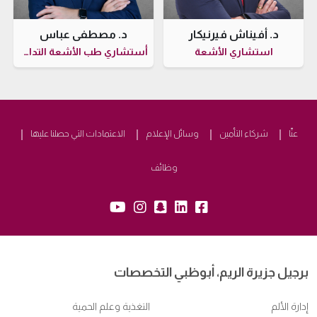
د. أفيناش فيرنيكار
د. مصطفى عباس
استشاري الأشعة
أستشاري طب الأشعة التداخلي
عنّا
شركاء التأمين
وسائل الإعلام
الاعتمادات التي حصلنا عليها
وظائف
snapchat:
yb:
insta:
lk:
fb:
برجيل جزيرة الريم، أبوظبي التخصصات
إدارة الألم
التغذية وعلم الحمية