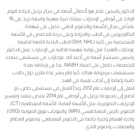
الدكتور راشمين غاجار هو أخصائي أشعة في مركز برجيل لجراحة اليوم
الواحد في أبوظبي، الإمارات. يمتلك خبرة مهنية واسعة تزيد على 16
عاماً في مجال الأشعة والتصوير الطبي. حصل على شهادة
البكالوريوس في الطب والجراحة وعلى درجة التخصص في الأشعة
التشخيصية من كلية (Smt. NHL) الطب البلدية التابعة لجامعة
غوجارات (الهند). قبل توليه مهمته الحالية في الإمارات، عمل الدكتور
راشمين مستشار أشعة في أحمد آباد، غوجارات، في مستشفى متعدد
التخصصات حاصل على اعتماد NABH، عدا عن ارتباطه بعدة
مستشفيات مرموقة هناك، كما قام بنشر عدة تقارير حول حالات
طبية إضافة إلى أبحاث علمية في الهند.
انتقل إلى الإمارات عام 2012، وبدأ العمل في مستشفى خاص، ثم
انضم إلى مجموعة برجيل في أبوظبي عام 2014. يختص بتنفيذ وتفسير
الإجراءات التصويرية، مثل الأشعة العامة، الأشعة المقطعية (CT)،
التصوير بالرنين المغناطيسي (MRI)، والموجات فوق الصوتية (USG).
ولديه اهتمام وخبرة خاصة في التصوير المقطعي، وتصوير العظام
والعضلات، وتصوير الثدي.