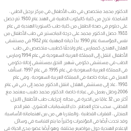
الدكتور محمد متخصص في طب الأطفال في مركز برجيل الطبي ،
الشامخة. تخرج من كلية كاليكوت الطبية في الهند عام 1980. ثم حصل
على دبلوم في صحة الطفل من كلية طب كاستوربا الهندية في عام
1988. حصل الدكتور محمد على درجة الماجستير في طب الأطفال من
نفس المؤسسة عام 1990. بدأ حياته المهنية عام 1982 في مستشفى
الهلال الهندي كممارس عام ولاحقًا كطبيب متخصص في طب
الأطفال. انتقل إلى المملكة العربية السعودية في عام 1994 ومارس
الطب في مستشفى حكومي شهير. التحق بمستشفى إحالة حكومي
في المملكة العربية السعودية في عام 1995. في عام 1997 ، استأنف
العمل في عيادة خاصة في المملكة العربية السعودية ، وفي عام
1998 ، عاد إلى مستشفى الهلال. انتقل الدكتور محمد إلى دبي في عام
2006 وظل يعمل في عيادة خاصة. الدكتور محمد طبيب معتمد مع
أكثر من 32 عامًا من الخبرة في مجاله. إجراءات طب الأطفال (البزل
القطني ، سحب نخاع العظم ، داء الليشمانيات الحشوي ، فقر الدم
المنجلي ، الفقرات القطنية ، والملاريا هي من بين اهتماماته الأساسية.
وقد تحدث أيضًا في المؤتمرات وكثيراً ما يتم اقتباسه في وسائل
الإعلام الهندية حول مواضيع مختلفة. وهو أيضًا عضو مدى الحياة في