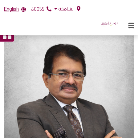
الشامخة
English
80055