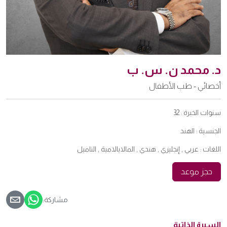
د. محمد ن. س. ب
أخصائي - طب الأطفال
سنوات الخبرة :
32
الجنسية :
الهند
اللغات :
عربي , إنجليزي , هندي , المالايالامية , التاميل
حجز موعد
مشاركة:
السيرة الذاتية