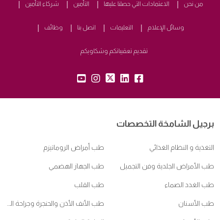
من نحن
الاعتمادات التي حصلنا عليها
التأمين
شركاء التأمين
وسائل الإعلام
التعليمات
اتصل بنا
وظائف
تقديم تعقيباتكم وشكاويكم
yt:
insta:
tw:
lk:
fb:
برجيل الشامخة التخصصات
التغذية و النظام الغذائي
طب أمراض الروماتيزم
طب الأمراض الجلدية وفن التجميل
طب الجهاز الهضمي
طب الغدد الصماء
طب القلب
طب الأسنان
طب الأنف الأذن والحنجرة وجراحة الرأس والعنق