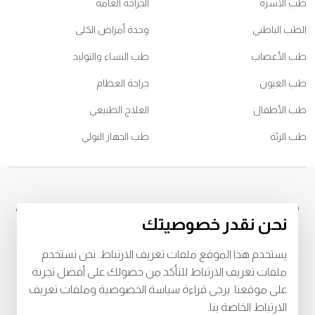
طب الأسرة
الجراحة العامة
الطب الباطني
وحدة أمراض الكلى
طب الأعصاب
طب النساء والتوليد
طب العيون
جراحة العظام
طب الأطفال
العلاج الطبيعي
طب الرئة
طب الجهاز البولي
© 2026
جميع الحقوق محفوظة لمركز برجيل الطبي، الشامخة ، تصريح وزارة
نحن نقدر خصوصيتك
الصحة رقم
BL69969
، ترخيص دائرة الصحة رقم
LAHA- 2023-005121
للشروط والأحكام
يستخدم هذا الموقع ملفات تعريف الارتباط. نحن نستخدم
خصوصية
البنود و الظروف
ملفات تعريف الارتباط للتأكد من حصولك على أفضل تجربة
على موقعنا. يرجى قراءة سياسة الخصوصية وملفات تعريف
Download Burjeel App Now
الارتباط الخاصة بنا.