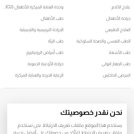
علاج الآلام
وحدة العناية المركزة للأطفال (PICU)
جراحة الأطفال
طب الأطفال
العلاج الطبيعي
الجراحة الترميمية والتجميلية
الطب النفسي والصحة السلوكية
طب الرئة
طب الأشعة
طب أمراض الروماتيزم
طب الجهاز البولي
جراحة الأوعية الدموية
المرضى الداخليين
الرعاية الحرجة والعناية المركزة
© 2026
مستشفى برجيل. كل الحقوق محفوظة. رقم اعتماد وزارة الصحة
نحن نقدر خصوصيتك
WQ48385
رقم اعتماد وزارة الصحة
LAHA-2023-003385
يستخدم هذا الموقع ملفات تعريف الارتباط. نحن نستخدم
خصوصية
البنود و الظروف
ملفات تعريف الارتباط للتأكد من حصولك على أفضل تجربة