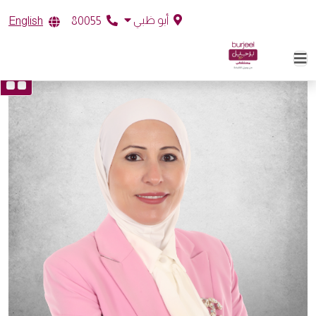
أبو ظبي
English
80055