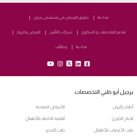
نبذة عنا
حقوق المريض في مستشفى برجيل
تقديم الملاحضات و الشكاوى
شركات التأمين
المرضى والزوار
نبذة عنا
وظائف
yb:
insta:
tw:
lk:
fb:
برجيل أبو ظبي التخصصات
أطباء زائرون
الأمراض المعدية
الجناح الكوري
القلبية الخاصة بالأطفال
طب الأعصاب للأطفال
طب التخدير