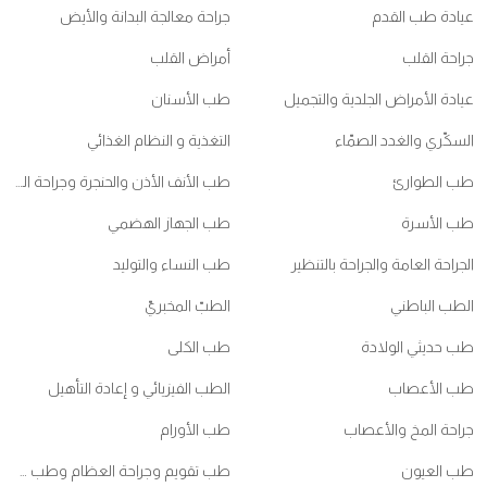
عيادة طب القدم
جراحة معالجة البدانة والأيض
جراحة القلب
أمراض القلب
عيادة الأمراض الجلدية والتجميل
طب الأسنان
السكّري والغدد الصمّاء
التغذية و النظام الغذائي
طب الطوارئ
طب الأنف الأذن والحنجرة وجراحة الرأس والعنق
طب الأسرة
طب الجهاز الهضمي
الجراحة العامة والجراحة بالتنظير
طب النساء والتوليد
الطب الباطني
الطبّ المخبريّ
طب حديثي الولادة
طب الكلى
طب الأعصاب
الطب الفيزيائي و إعادة التأهيل
جراحة المخ والأعصاب
طب الأورام
طب العيون
طب تقويم وجراحة العظام وطب ممارسي الرياضات