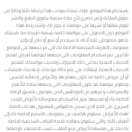
باستخدام هذا الموقع، فإنك تمنحنا بموجب هذا ترخيصًا دائمًا وخاليًا من
حقوق الملكية وغير حصري لأي مادة محمية بحقوق الطبع والنشر
تقوم بنقلها أو نشرها على موقعنا. لا يجوز لك بإنشاء رابط لهذا
الموقع دون الحصول على موافقة كتابية رسمية صريحة منا. باستثناء
ما هو منصوص عليه أدناه، لا نستخدم أو نبيع أو نتاجر أو نؤجر
معلومات التعريف الشخصية الخاصة بك التي تم جمعها على الموقع
للآخرين. يتم استخدام المعلومات التي نجمعها لموقعنا لغرض تقديم
الخدمات الصحية بما في ذلك الحجوزات وتحديث مواعيدك، لتقديم
الخدمات الصحية، لإبقائك على علم بحالة موعدك، لإعلامك بالمنتجات
أو أي عروض خاصة قد تكون مهتم بها، ولأغراض إحصائية لتحسين
وتطوير موقعنا. قد تكون المعلومات التي نجمعها متاحة للأطباء
والممرضات وغيرهم من الموظفين الذين يقومون بتنسيق الرعاية
الخاصة بك أو تقديمها. يجوز لنا استخدام معلوماتك لأغراض البحث
السريري على النحو الذي تسمح به القوانين المعمول بها ذات الصلة
لهذه الأغراض. سنقوم بالكشف عن معلومات التسليم الخاصة بك إلى
أطراف ثالثة، والتي ستقوم بمعالجة قاعدة البيانات الشخصية الخاصة
بك بناءً على تعليماتنا لأغراض تتبع الطلب، حسب الاقتضاء. بالإضافة