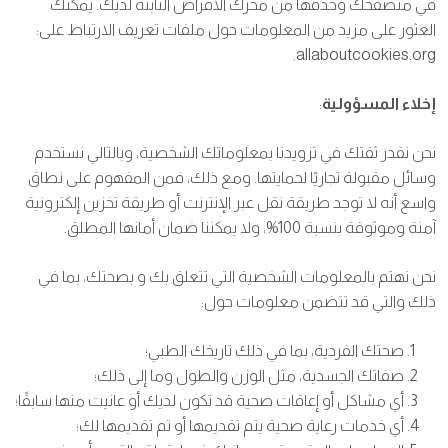
في متصفحك وحذفها من محرك الأقراص الثابتة لديك. يمكنك
العثور على مزيد من المعلومات حول ملفات تعريف الارتباط على:
allaboutcookies.org.
إخلاء المسؤولية
:
نحن نقدر ثقتك في تزويدنا بمعلوماتك الشخصية، وبالتالي نستخدم
وسائل مقبولة تجاريًا لحمايتها. ومع ذلك، فمن المفهوم على نطاق
واسع أنه لا توجد طريقة نقل عبر الإنترنت أو طريقة تخزين إلكترونية
آمنة وموثوقة بنسبة 100%، ولا يمكننا ضمان أمانها المطلق.
نحن نهتم بالمعلومات الشخصية التي تتعلق بك و بصحتك، بما في
ذلك والتي قد تتضمن معلومات حول:
صحتك الفردية، بما في ذلك تاريخك الطبي؛
صفاتك الجسدية، مثل الوزن والطول وما إلى ذلك؛
أي مشاكل أو إعاقات صحية قد تكون لديك أو عانيت منها سابقًا؛
أي خدمات رعاية صحية يتم تقديمها أو تم تقديمها لك؛