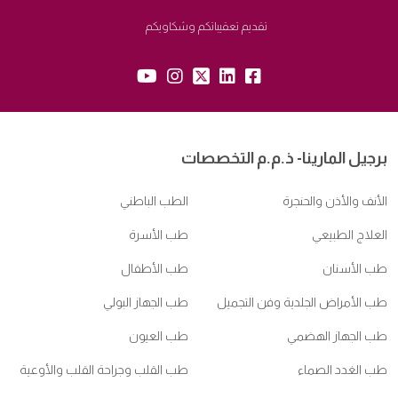
تقديم تعقيباتكم وشكاويكم
yt:
insta:
tw:
lk:
fb:
برجيل المارينا- ذ.م.م التخصصات
الأنف والأذن والحنجرة
الطب الباطني
العلاج الطبيعي
طب الأسرة
طب الأسنان
طب الأطفال
طب الأمراض الجلدية وفن التجميل
طب الجهاز البولي
طب الجهاز الهضمي
طب العيون
طب الغدد الصماء
طب القلب وجراحة القلب والأوعية