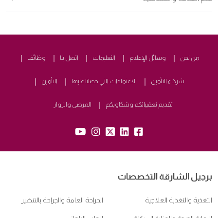
من نحن
وسائل الإعلام
التعليمات
اتصل بنا
وظائف
شركاء التأمين
الاعتمادات التي حصلنا عليها
التأمين
تقديم تعقيباتكم وشكاويكم
المرضى والزوار
yb:
insta:
tw:
lk:
fb:
برجيل الشارقة التخصصات
التغذية والتغذية العلاجية
الجراحة العامة والجراحة بالتنظير