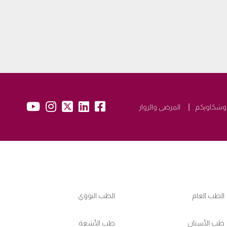
yb:
insta:
tw:
lk:
fb:
 وشكاويكم
المرضى والزوار
الطب العام
الطب النووي
طب الأسنان
طب الأشعة