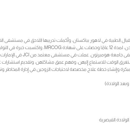
ة. تخرجت من كلية علامة اقبال الطبية في لاهور بباكستان، وأكملت تدريبها اللاحق 
عملت في مستشفى “الأمل” للولادة ومركز الخصوبة في عم
شهادة التدريب السابق على الما
ستغرق الوقت للاستماع إليهن، وفهم عمق مشاكلهن، وتقديم استشارات غير 
بكرة وإنشاء خطة علاج مخصصة لاحتياجات الزوجين في إدارة المخاطر وتحقي
 وبعد الولادة)
الولادة القيصرية