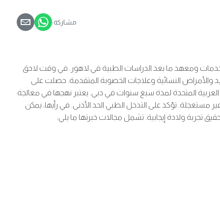
مشاركة:
في مستشفى الخدمات ومعهد ما بعد الدراسات الطبية في لاهور. في وقت لاحق
ان، الأردن، لمدة 12 عامًا وحصلت على شهادة MRCOG، واكتسبت خبرة في التوليد والأمراض النسائية وعلاجات الخصوبة المتقدمة. حصلت على
جستير في علاجات العقم من مستشفى جامعة هوميرتون. عملت في مستشفى معتمد من JCI في الإمارات العربية المتحدة لمدة سبع سنوات في دبي. يعتبر نهجها في معالجة
مستعجلة. تؤكد على التدخل الطبي الحد الأدنى. في رأيها، يمكن
ق تجربة ولادة إيجابية. تشمل مجالات خبرتها ما يلي: