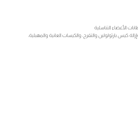
نات الأعضاء التناسلية
ات النسائية مثل اختبار عينة عنق الرحم، ومناظير المهبل والخزعات، وخزعات عنق الرحم والبطانة الرحمية، وتركيب وإزالة Mirena، وإزالة كيس بارثولولين والتقرح، والكيسات العانية والمهبلية،