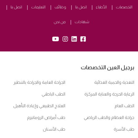
لتخصصات
الأطباء
اتصل بنا
وظائف
التعليمات
اتصل بنا
شهادات
من نحن
yb:
insta:
lk:
fb:
جيل العين التخصصات
غذية والحمية الغذائية
الجراحة العامة والجراحة بالتنظير
عاية الحرجة والعناية المركزة
الطب الباطني
طب العام
العلاج الطبيعي وإعادة التأهيل
احة العظام والطب الرياضي
طب أمراض الروماتيزم
 الأسرة
طب الأسنان