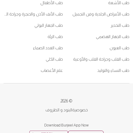
 الأشعة
طب الأطفال
 الأمراض الجلدية وفن التجميل
طب الأنف الأذن والحنجرة وجراحة الرأس والعنق
 التخدير
طب الجهاز البولي
 الجهاز الهضمي
طب الرئة
 العيون
طب الغدد الصماء
 القلب وجراحة القلب والأوعية
طب الكلي
 النساء والتوليد
علم الأعصاب
© 2026
خصوصية
البنود و الظروف
Download Burjeel App Now