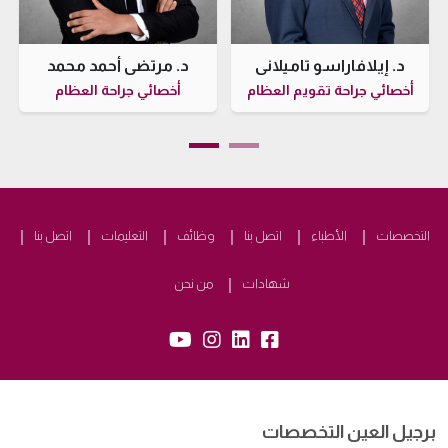
د. إيلافاراسو تاميلاني
د. مرتضى أحمد محمد
أخصائي جراحة تقويم العظام
أخصائي جراحة العظام
التخصصات
الأطباء
اتصل بنا
وظائف
التعليمات
اتصل بنا
شهادات
من نحن
yb:
insta:
lk:
fb:
برجيل العين التخصصات