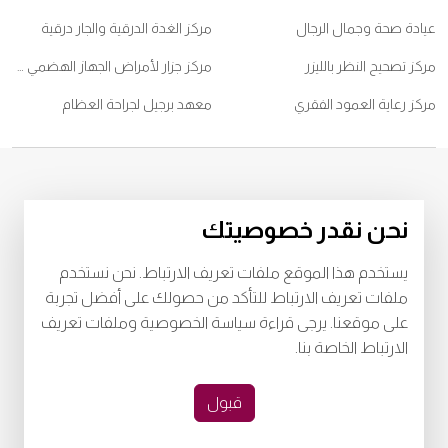
عيادة صحة وجمال الرجال
مركز الغدة الدرقية والجار درقية
مركز تصحيح النظر بالليزر
مركز جزار لأمراض الجهاز الهضمي والكبد
مركز رعاية العمود الفقري
معهد برجيل لجراحة العظام
© 2026
مستشفى برجيل. كل الحقوق محفوظة. رقم اعتماد وزارة الصحة
نحن نقدر خصوصيتك
CJ95249
رقم اعتماد وزارة الصحة
LAHA-2025-004806
يستخدم هذا الموقع ملفات تعريف الارتباط. نحن نستخدم
خصوصية
البنود و الظروف
ملفات تعريف الارتباط للتأكد من حصولك على أفضل تجربة
على موقعنا. يرجى قراءة سياسة الخصوصية وملفات تعريف
Download Burjeel App Now
الارتباط الخاصة بنا.
playstore:
appstore:
قبول