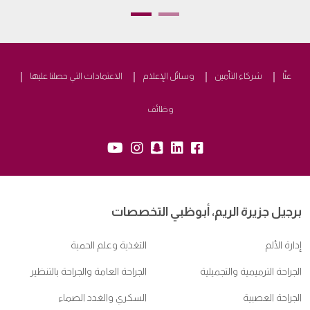
عنّا
شركاء التأمين
وسائل الإعلام
الاعتمادات التي حصلنا عليها
وظائف
snapchat:
yb:
insta:
lk:
fb:
برجيل جزيرة الريم، أبوظبي التخصصات
إدارة الألم
التغذية وعلم الحمية
الجراحة الترميمية والتجميلية
الجراحة العامة والجراحة بالتنظير
الجراحة العصبية
السكري والغدد الصماء