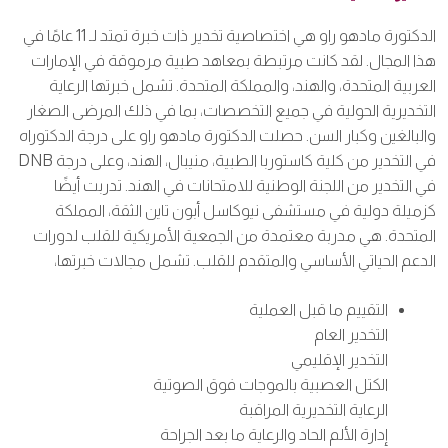
الدكتورة مادهو راو هي اختصاصية تخدير ذات خبرة تمتد لـ 11 عامًا في
هذا المجال. لقد كانت مرتبطة بمعاهد طبية مرموقة في الإمارات
العربية المتحدة، والهند، والمملكة المتحدة. تشمل خبرتها الرعاية
التخديرية الحولية في جميع التخصصات، بما في ذلك المرضى الصغار
والبالغين وكبار السن. حصلت الدكتورة مادهو راو على درجة الدكتوراه
في التخدير من كلية كاستوربا الطبية، منيبال، الهند، وعلى درجة DNB
في التخدير من اللجنة الوطنية للامتحانات في الهند. تدربت أيضًا
كزميلة دولية في مستشفى نيوكاسل أبون تاين الثقة، المملكة
المتحدة. هي مدربة معتمدة من الجمعية الأمريكية للقلب لدورات
الدعم الحياتي الأساسي والمتقدم للقلب. تشمل مجالات خبرتها،
التقييم ما قبل العملية
التخدير العام
التخدير الإقليمي
الكتل العصبية بالموجات فوق الصوتية
الرعاية التخديرية المراقبة
إدارة الألم الحاد والرعاية ما بعد الجراحة