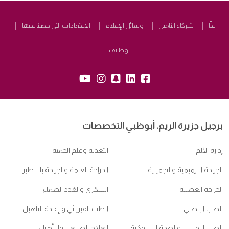
عنّا
شركاء التأمين
وسائل الإعلام
الاعتمادات التي حصلنا عليها
وظائف
snapchat:
yb:
insta:
lk:
fb:
برجيل جزيرة الريم، أبوظبي التخصصات
إدارة الألم
التغذية وعلم الحمية
الجراحة الترميمية والتجميلية
الجراحة العامة والجراحة بالتنظير
الجراحة العصبية
السكري والغدد الصماء
الطب الباطني
الطب الفيزيائي و إعادة التأهيل
الطب النفسي والصحة السلوكية
العلاج الطبيعي والتأهيل