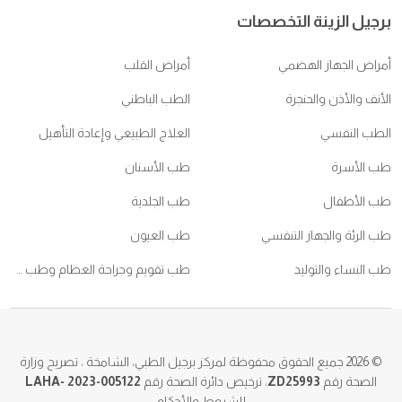
جيل الزينة التخصصات
راض الجهاز الهضمي
أمراض القلب
نف والأذن والحنجرة
الطب الباطني
طب النفسي
العلاج الطبيعي وإعادة التأهيل
 الأسرة
طب الأسنان
 الأطفال
طب الجلدية
 الرئة والجهاز التنفسي
طب العيون
 النساء والتوليد
طب تقويم وجراحة العظام وطب ممارسي الرياضات
© 202
جميع الحقوق محفوظة لمركز برجيل الطبي، الشامخة ، تصريح وزارة
الصحة رقم
ZD25993
، ترخيص دائرة الصحة رقم
2023-005122
LAHA-
للشروط والأحكام