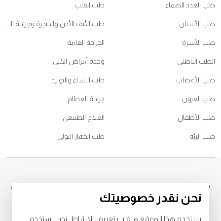
طب الغدد الصماء
طب القلب
طب الأسنان
طب الأنف الأذن والحنجرة وجراحة الرأس والعنق
طب الأسرة
الجراحة العامة
الطب الباطني
وحدة أمراض الكلى
طب الأعصاب
طب النساء والتوليد
طب العيون
جراحة العظام
طب الأطفال
العلاج الطبيعي
طب الرئة
طب الجهاز البولي
© 2026
جميع الحقوق محفوظة لمركز برجيل الطبي، الشامخة ، تصريح وزارة
نحن نقدر خصوصيتك
الصحة رقم
BL69969
، ترخيص دائرة الصحة رقم
LAHA- 2023-005121
للشروط والأحكام
يستخدم هذا الموقع ملفات تعريف الارتباط. نحن نستخدم