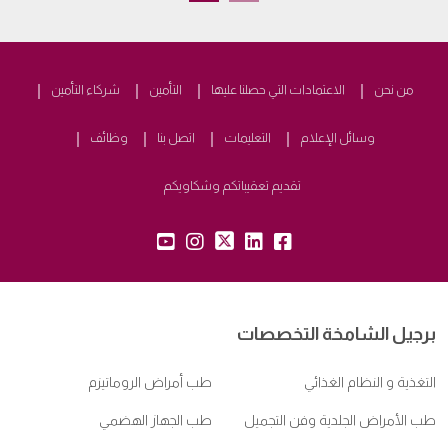
من نحن
الاعتمادات التي حصلنا عليها
التأمين
شركاء التأمين
وسائل الإعلام
التعليمات
اتصل بنا
وظائف
تقديم تعقيباتكم وشكاويكم
yt:
insta:
tw:
lk:
fb:
برجيل الشامخة التخصصات
التغذية و النظام الغذائي
طب أمراض الروماتيزم
طب الأمراض الجلدية وفن التجميل
طب الجهاز الهضمي