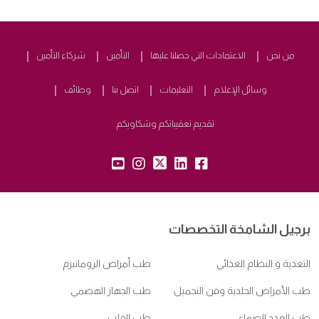
من نحن
الاعتمادات التي حصلنا عليها
التأمين
شركاء التأمين
وسائل الإعلام
التعليمات
اتصل بنا
وظائف
تقديم تعقيباتكم وشكاويكم
yt:
insta:
tw:
lk:
fb:
برجيل الشامخة التخصصات
التغذية و النظام الغذائي
طب أمراض الروماتيزم
طب الأمراض الجلدية وفن التجميل
طب الجهاز الهضمي
طب الغدد الصماء
طب القلب