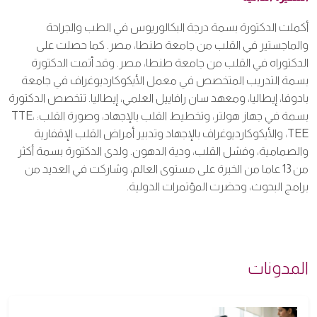
أكملت الدكتورة بسمة درجة البكالوريوس في الطب والجراحة
والماجستير في القلب من جامعة طنطا، مصر. كما حصلت على
الدكتوراه في القلب من جامعة طنطا، مصر. وقد أتمت الدكتورة
بسمة التدريب المتخصص في معمل الأيكوكارديوغراف في جامعة
بادوفا، إيطاليا، ومعهد سان رافاييل العلمي، إيطاليا. تتخصص الدكتورة
بسمة في جهاز هولتر، وتخطيط القلب بالإجهاد، وصورة القلب: TTE،
TEE، والأيكوكارديوغراف بالإجهاد وتدبير أمراض القلب الإقفارية
والصمامية، وفشل القلب، ودية الدهون. ولدى الدكتورة بسمة أكثر
من 13 عاما من الخبرة على مستوى العالم، وشاركت في العديد من
برامج البحوث، وحضرت المؤتمرات الدولية.
المدونات