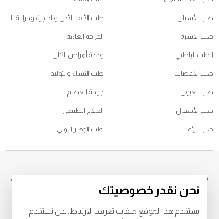
طب الأسنان
طب الأنف الأذن والحنجرة وجراحة الرأس والعنق
طب الأسرة
الجراحة العامة
الطب الباطني
وحدة أمراض الكلى
طب الأعصاب
طب النساء والتوليد
طب العيون
جراحة العظام
طب الأطفال
العلاج الطبيعي
طب الرئة
طب الجهاز البولي
© 2026
جميع الحقوق محفوظة لمركز برجيل الطبي، الشامخة ، تصريح وزارة
نحن نقدر خصوصيتك
الصحة رقم
BL69969
، ترخيص دائرة الصحة رقم
LAHA- 2023-005121
للشروط والأحكام
يستخدم هذا الموقع ملفات تعريف الارتباط. نحن نستخدم
خصوصية
البنود و الظروف