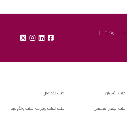
نا
وظائف
tw:
insta:
lk:
fb:
طب الأسنان
طب الأطفال
طب الجهاز الهضمي
طب القلب وجراحة القلب والأوعية