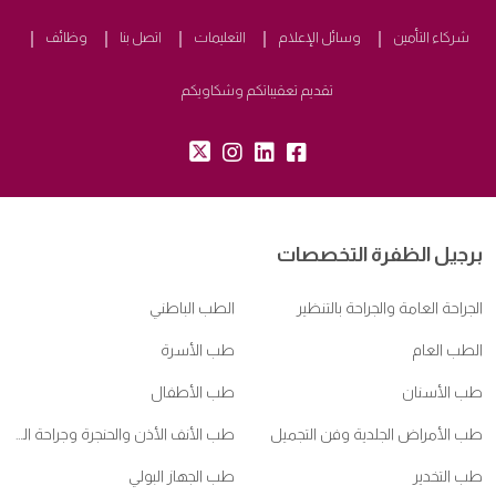
شركاء التأمين
وسائل الإعلام
التعليمات
اتصل بنا
وظائف
تقديم تعقيباتكم وشكاويكم
tw:
insta:
lk:
fb:
برجيل الظفرة التخصصات
الجراحة العامة والجراحة بالتنظير
الطب الباطني
الطب العام
طب الأسرة
طب الأسنان
طب الأطفال
طب الأمراض الجلدية وفن التجميل
طب الأنف الأذن والحنجرة وجراحة الرأس والعنق
طب التخدير
طب الجهاز البولي