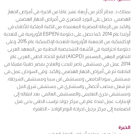
يمتلك د.
مداثر
أكثر من أربعة عشر عامًا من الخبرة في أمراض الجهاز
الهضمي. حصل على البورد المصري في أمراض الجهاز الهضمي
والكبد من الزمالة المصرية المعتمدة من الكلية الملكية للأطباء في
أيرلندا عام 2014. كما حصل على دبلومة
ESPEN
الأوروبية في التغذية
الإكلينيكية من الجمعية الأوروبية للتغذية الإكلينيكية عام 2015، وعلى
دبلومة احترافية في الأشعة التشخيصية البطنية من المعهد العربي
للتطوير المهني المستمر (
AICPD
) التابع للاتحاد الطبي العربي عام
2014. عمل في مستشفى ناصر للبحث والعلاج بمصر طبيبًا مقيمًا في
الباطنة ثم في أمراض الجهاز الهضمي والكبد. وفي السودان عمل في
مستشفى
سوبا
الجامعي ومستشفى ابن سينا ومستشفى الشرطة،
ثم شغل منصب أخصائي واستشاري في مستشفى شرق النيل
ومستشفى بحري التعليمي والمستشفى العالمي. بعد انتقاله إلى
الإمارات، عمل لمدة عام في مركز جولد تراست الطبي بدبي قبل
انضمامه إلى مركز برجيل لجراحة اليوم
الواحد
– الظفرة.
الخبرة