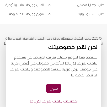
طب الجهاز الهضمي
طب القلب وجراحة القلب والأوعية
طب النساء والتوليد
طب تقويم وجراحة العظام وطب ممارسي الرياضات
© 2026
جميع الحقوق محفوظة لمركز برجيل الطبي، الشامخة ، تصريح وزارة
الصحة رقم
ECECWJ1B-230724
، ترخيص دائرة الصحة رقم
LAHA-2024-
نحن نقدر خصوصيتك
005195
للشروط والأحكام
خصوصية
البنود و الظروف
يستخدم هذا الموقع ملفات تعريف الارتباط. نحن نستخدم
ملفات تعريف الارتباط للتأكد من حصولك على أفضل تجربة
Download Burjeel App Now
على موقعنا. يرجى قراءة سياسة الخصوصية وملفات تعريف
الارتباط الخاصة بنا.
playstore:
appstore:
قبول
تفضيلات ملفات تعريف الارتباط