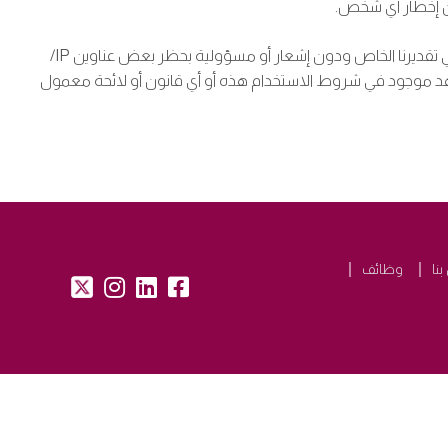
ن إخطار أي شخص.
تظل هذه شروط الاستخدام سارية المفعول طوال استخدامك للموقع. دون الحد من أي من أحكام شروط الاستخدام الأخرى، نحتفظ بالحق في تقديرنا الخاص ودون إشعار أو مسؤولية بحظر بعض عناوين IP/
هد موجود في شروط الاستخدام هذه أو أي قانون أو لائحة معمول
نا
وظائف
tw:
insta:
lk:
fb: