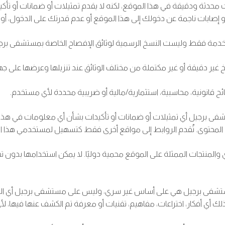
 ودقيقة في هذا الموقع، لكنه لا يقدم تمثيلات أو ضمانات أو تأكيدات
أو إصابات ناجمة عن دخولك إلى هذا الموقع أو عدم قدرتك على الدخول، 
دمة فقط وليست النسخ الرسمية لوثائق الإفصاح الخاصة بمستشفى برجيل ك
ير دقيقة أو غير مكتملة من مختلف الوثائق عند تنزيلها وعرضها على جه
ئح قانونية، محاسبية، استثمارية/مالية أو ضريبية محددة لأي مستخدم.
تشفى برجيل أي تمثيلات أو ضمانات أو تأكيدات بشأن أي معلومات في هذه 
لك المحتوى. تُقدم الروابط إلى مواقع أخرى فقط كتسهيل لمستخدمي هذا ا
اري والمنتجات الممثلة على الموقع محمية دوليًا. لا يمكن استخدامها بد
مستشفى برجيل هي على أساس غير سري، وليس على مستشفى برجيل أي التزام 
ك أي أفكار، اختراعات، مفاهيم، تقنيات أو معرفة تم الكشف عنها فيها، 