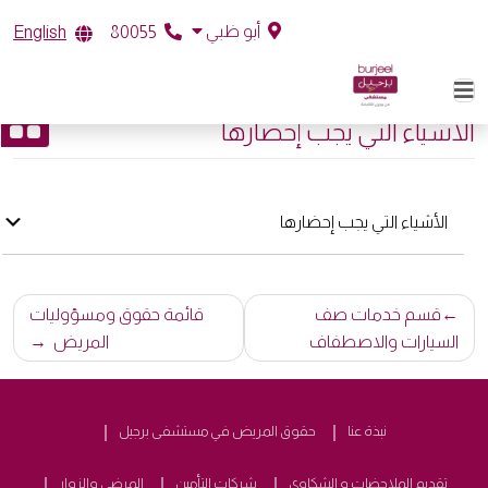
أبو ظبي
English
80055
الأشياء التي يجب إحضارها
الأشياء التي يجب إحضارها
تصفّح
قسم خدمات صف
قائمة حقوق ومسؤوليات
المقالات
السيارات والاصطفاف
المريض
نبذة عنا
حقوق المريض في مستشفى برجيل
تقديم الملاحضات و الشكاوى
شركات التأمين
المرضى والزوار