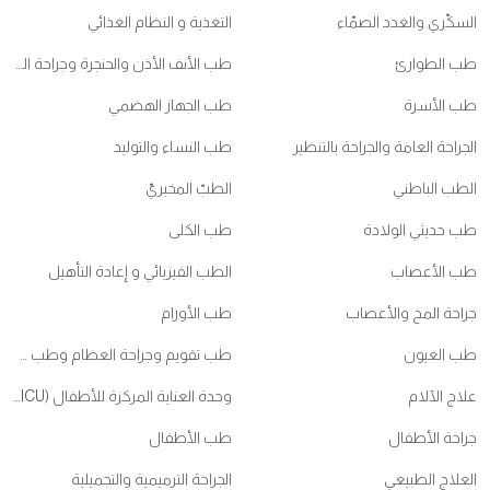
السكّري والغدد الصمّاء
التغذية و النظام الغذائي
طب الطوارئ
طب الأنف الأذن والحنجرة وجراحة الرأس والعنق
طب الأسرة
طب الجهاز الهضمي
الجراحة العامة والجراحة بالتنظير
طب النساء والتوليد
الطب الباطني
الطبّ المخبريّ
طب حديثي الولادة
طب الكلى
طب الأعصاب
الطب الفيزيائي و إعادة التأهيل
جراحة المخ والأعصاب
طب الأورام
طب العيون
طب تقويم وجراحة العظام وطب ممارسي الرياضات
علاج الآلام
وحدة العناية المركزة للأطفال (PICU)
جراحة الأطفال
طب الأطفال
العلاج الطبيعي
الجراحة الترميمية والتجميلية