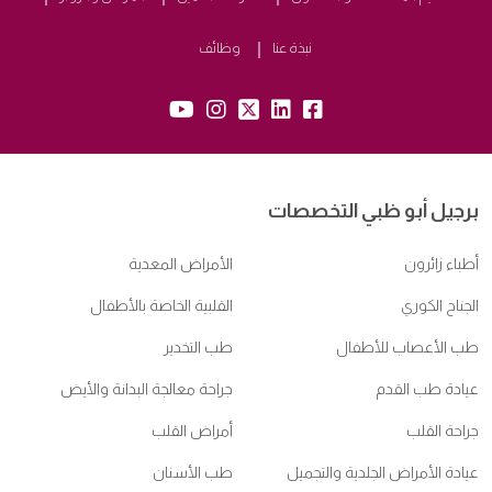
نبذة عنا
وظائف
yb:
insta:
tw:
lk:
fb:
برجيل أبو ظبي التخصصات
أطباء زائرون
الأمراض المعدية
الجناح الكوري
القلبية الخاصة بالأطفال
طب الأعصاب للأطفال
طب التخدير
عيادة طب القدم
جراحة معالجة البدانة والأيض
جراحة القلب
أمراض القلب
عيادة الأمراض الجلدية والتجميل
طب الأسنان