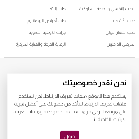
الطب النفسي والصحة السلوكية
طب الرئة
طب الأشعة
طب أمراض الروماتيزم
طب الجهاز البولي
جراحة الأوعية الدموية
المرضى الداخليين
الرعاية الحرجة والعناية المركزة
© 2026
مستشفى برجيل. كل الحقوق محفوظة. رقم اعتماد وزارة الصحة
نحن نقدر خصوصيتك
WQ48385
رقم اعتماد وزارة الصحة
LAHA-2023-003385
يستخدم هذا الموقع ملفات تعريف الارتباط. نحن نستخدم
خصوصية
البنود و الظروف
ملفات تعريف الارتباط للتأكد من حصولك على أفضل تجربة
على موقعنا. يرجى قراءة سياسة الخصوصية وملفات تعريف
Download Burjeel App Now
الارتباط الخاصة بنا.
playstore:
appstore:
قبول