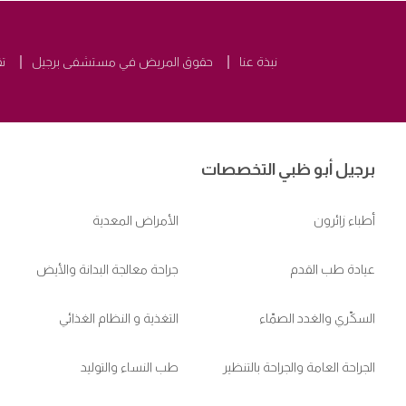
نبذة عنا
حقوق المريض في مستشفى برجيل
ت
برجيل أبو ظبي التخصصات
أطباء زائرون
الأمراض المعدية
عيادة طب القدم
جراحة معالجة البدانة والأيض
السكّري والغدد الصمّاء
التغذية و النظام الغذائي
الجراحة العامة والجراحة بالتنظير
طب النساء والتوليد