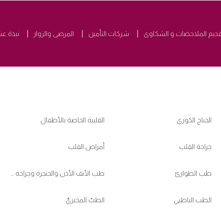
قديم الملاحضات و الشكاوى
شركات التأمين
المرضى والزوار
نبذة عنا
الجناح الكوري
القلبية الخاصة بالأطفال
جراحة القلب
أمراض القلب
طب الطوارئ
طب الأنف الأذن والحنجرة وجراحة الرأس والعنق
الطب الباطني
الطبّ المخبريّ