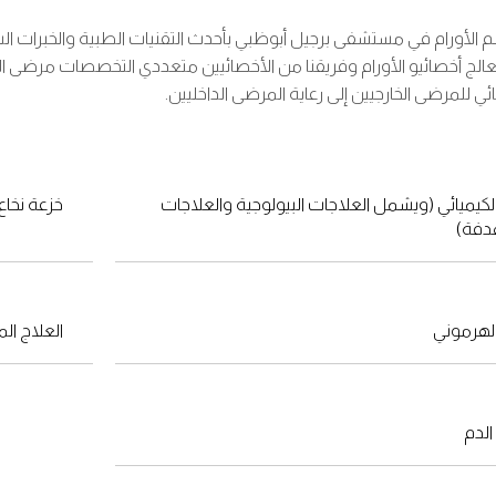
 الأورام في مستشفى برجيل أبوظبي بأحدث التقنيات الطبية والخبرات السري
عالج أخصائيو الأورام وفريقنا من الأخصائيين متعددي التخصصات مرضى 
ائي للمرضى الخارجيين إلى رعاية المرضى الداخليين.
الكيميائي (ويشمل العلاجات البيولوجية والعلاجات
خزعة نخاع
دفة)
الهرموني
العلاج الم
لدم