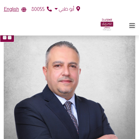
أبو ظبي
English
80055