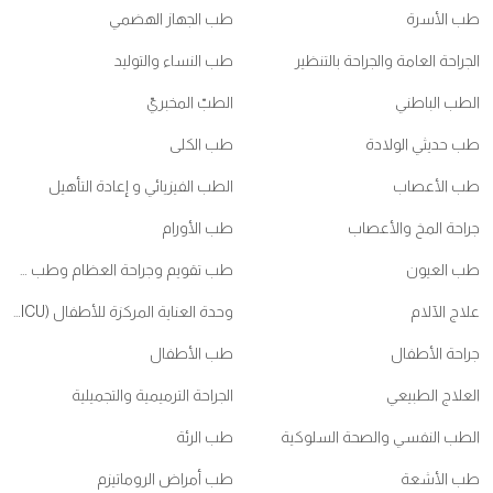
طب الأسرة
طب الجهاز الهضمي
الجراحة العامة والجراحة بالتنظير
طب النساء والتوليد
الطب الباطني
الطبّ المخبريّ
طب حديثي الولادة
طب الكلى
طب الأعصاب
الطب الفيزيائي و إعادة التأهيل
جراحة المخ والأعصاب
طب الأورام
طب العيون
طب تقويم وجراحة العظام وطب ممارسي الرياضات
علاج الآلام
وحدة العناية المركزة للأطفال (PICU)
جراحة الأطفال
طب الأطفال
العلاج الطبيعي
الجراحة الترميمية والتجميلية
الطب النفسي والصحة السلوكية
طب الرئة
طب الأشعة
طب أمراض الروماتيزم