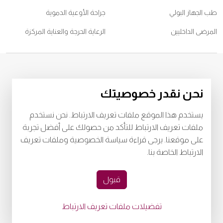
طب الجهاز البولي
جراحة الأوعية الدموية
المرضى الداخليين
الرعاية الحرجة والعناية المركزة
© 2026
مستشفى برجيل. كل الحقوق محفوظة. رقم اعتماد وزارة الصحة
نحن نقدر خصوصيتك
WQ48385
رقم اعتماد وزارة الصحة
LAHA-2023-003385
يستخدم هذا الموقع ملفات تعريف الارتباط. نحن نستخدم
خصوصية
البنود و الظروف
ملفات تعريف الارتباط للتأكد من حصولك على أفضل تجربة
على موقعنا. يرجى قراءة سياسة الخصوصية وملفات تعريف
Download Burjeel App Now
الارتباط الخاصة بنا.
playstore:
appstore:
قبول
تفضيلات ملفات تعريف الارتباط