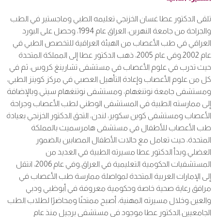
تلقى الدكتور عطا غسان الخزنجي تعليمه الطبي وماجستير في الطب
والجراحة من جامعة النهرين، العراق عام 1994، وحصل على البورد
العراقي في طب الأعصاب من الهيئة العراقية للتخصص الطبي في
عام 2002.وفي عام 2005، ذهب الدكتور عطا إلى المملكة المتحدة
حيث تدرب في علوم الأعصاب في مستشفى تشارينغ كروس، ثم في
كل من علوم الأعصاب وإعادة التأهيل العصبي في مركز كوينز الطبي،
ومستشفى جامعة نوتنغهام، ومستشفى نوتنغهام سيتي.وبالإضافة
إلى ممارسته الطبية في المستشفى الوطني لطب الأعصاب وجراحة
الأعصاب ومستشفى كوين سكوير، لندن، التحق الدكتور الخزنجي بعيادة
طب الأعصاب للأطفال في مستشفى هامرسميث بالمملكة
المتحدة، حيث تعامل مع حالات الأطفال المصابين بالضمور
العضلي.وبدأ الدكتور عطا مسيرته الطبية في العديد من
المستشفيات الحكومية التعليمية في العراق.وفي عام 2006، انتقل
إلى الإمارات العربية المتحدة لمواصلة ممارسة طب الأعصاب في
مرافق رعاية صحية خاصة وحكومية معروفة في أبوظبي ودبي
والعين.وخلال مسيرته المهنية، أصبح ممتحنًا ومحاضرًا لطلاب الطب
الجامعيين.الدكتور عطا موجود في مستشفى برجيل منذ عام