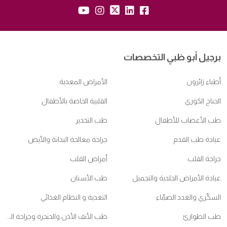
yb:
insta:
tw:
lk:
fb:
برجيل أبو ظبي التخصصات
أطباء زائرون
الأمراض المعدية
الجناح الكوري
القلبية الخاصة بالأطفال
طب الأعصاب للأطفال
طب التخدير
عيادة طب القدم
جراحة معالجة البدانة والأيض
جراحة القلب
أمراض القلب
عيادة الأمراض الجلدية والتجميل
طب الأسنان
السكّري والغدد الصمّاء
التغذية و النظام الغذائي
طب الطوارئ
طب الأنف الأذن والحنجرة وجراحة الرأس والعنق