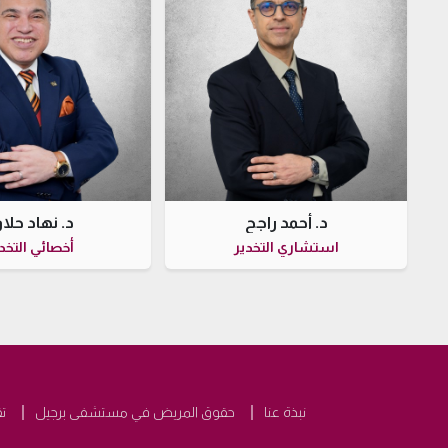
د. أحمد راجح
د. نهاد حلا
استشاري التخدير
أخصائي التخد
نبذة عنا
حقوق المريض في مستشفى برجيل
ت