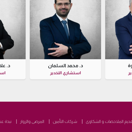
وة
د. محمد السلمان
د. عل
ير
استشاري التخدير
است
قديم الملاحضات و الشكاوى
شركات التأمين
المرضى والزوار
نبذة عنا