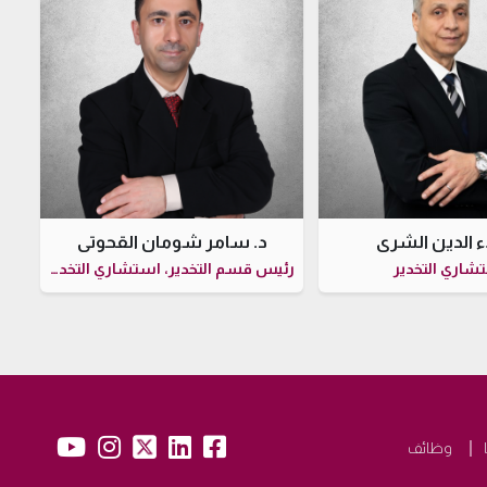
اء الدين الشري
د. سامر شومان القحوتي
شاري التخدير
رئيس قسم التخدير، استشاري التخدير
yb:
insta:
tw:
lk:
fb:
وظائف