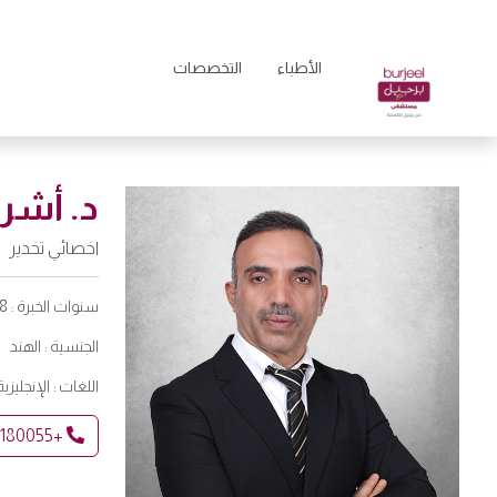
الأطباء
التخصصات
د. أشر
اخصائي تخدير
سنوات الخبرة :
18
الجنسية :
الهند
اللغات :
الإنجليزية
+97180055