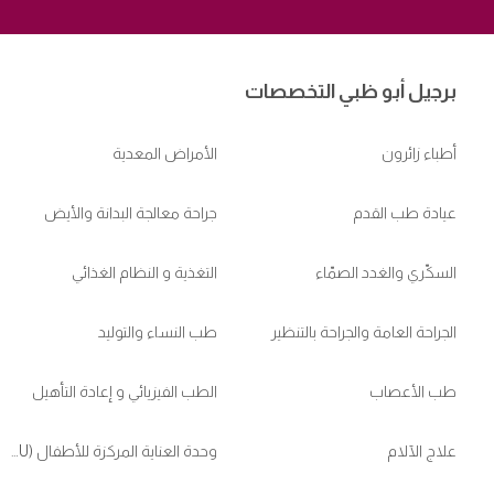
برجيل أبو ظبي التخصصات
أطباء زائرون
الأمراض المعدية
عيادة طب القدم
جراحة معالجة البدانة والأيض
السكّري والغدد الصمّاء
التغذية و النظام الغذائي
الجراحة العامة والجراحة بالتنظير
طب النساء والتوليد
طب الأعصاب
الطب الفيزيائي و إعادة التأهيل
علاج الآلام
وحدة العناية المركزة للأطفال (PICU)