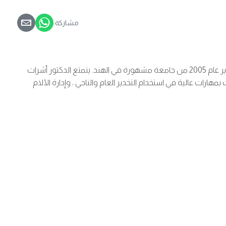
مشاركة:
انضم الدكتور أشرت حسين مير إلى مستشفى برجيل كأخصائي في التخدير. أكمل بكالوريوس الطب والجراحة عام 1996 ودكتوراه الطب في التخدير عام 2005 من جامعة مشهورة في الهند. يتمتع الدكتور أشرات
مهارات عالية في استخدام التخدير العام والناحي ، وإدارة الآلام