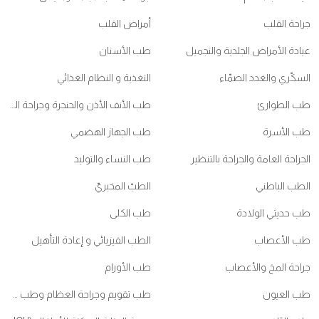
جراحة القلب
أمراض القلب
عيادة الأمراض الجلدية والتجميل
طب الأسنان
السكّري والغدد الصمّاء
التغذية و النظام الغذائي
طب الطوارئ
طب الأنف الأذن والحنجرة وجراحة الرأس والعنق
طب الأسرة
طب الجهاز الهضمي
الجراحة العامة والجراحة بالتنظير
طب النساء والتوليد
الطب الباطني
الطبّ المخبريّ
طب حديثي الولادة
طب الكلى
طب الأعصاب
الطب الفيزيائي و إعادة التأهيل
جراحة المخ والأعصاب
طب الأورام
طب العيون
طب تقويم وجراحة العظام وطب ممارسي الرياضات