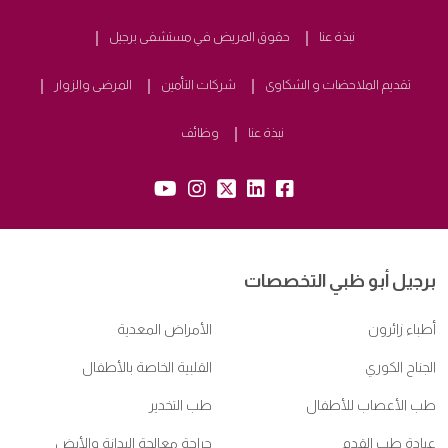
نبذة عنا
حقوق المريض في مستشفى برجيل
تقديم الملاحضات و الشكاوى
شركات التأمين
المرضى والزوار
نبذة عنا
وظائف
yb:
insta:
tw:
lk:
fb:
برجيل أبو ظبي التخصصات
أطباء زائرون
الأمراض المعدية
الجناح الكوري
القلبية الخاصة بالأطفال
طب الأعصاب للأطفال
طب التخدير
عيادة طب القدم
جراحة معالجة البدانة والأيض