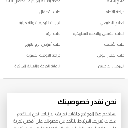
علاج الآلام
وحدة العناية المركزة للأطفال (PICU)
جراحة الأطفال
طب الأطفال
العلاج الطبيعي
الجراحة الترميمية والتجميلية
الطب النفسي والصحة السلوكية
طب الرئة
طب الأشعة
طب أمراض الروماتيزم
طب الجهاز البولي
جراحة الأوعية الدموية
المرضى الداخليين
الرعاية الحرجة والعناية المركزة
© 2026
مستشفى برجيل. كل الحقوق محفوظة. رقم اعتماد وزارة الصحة
نحن نقدر خصوصيتك
WQ48385
رقم اعتماد وزارة الصحة
LAHA-2023-003385
يستخدم هذا الموقع ملفات تعريف الارتباط. نحن نستخدم
خصوصية
البنود و الظروف
ملفات تعريف الارتباط للتأكد من حصولك على أفضل تجربة