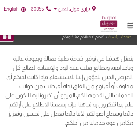
براري مول, العين
English
80055
تقديم تعقيباتكم وشكاويكم
الصفحة الرئيسية
»
تقديم تعقيباتكم وشكاويكم
يتمثل هدفنا في توفير خدمة طبية فعالة وبجودة عالية
وباحترافية، وبطابع يغلب عليه الود والإنسانية، لصالح كل
.المرضى الذين يلجؤون إلينا للاستشفاء. فإذا كانت لديكم أي
مخاوف أو أي نوع من القلق تجاه أي جانب من جوانب
الخدمات التي نقدمها لكم، المرجو أن تخبرونا بها لنكون على
علم بما تفكرون به تجاهنا. فإنه يسعدنا الاطلاع على آرائكم
دائما وسماع أصواتكم، لأننا دائما نعمل على تحسين وتعزيز
مكامن قوة خدماتنا من أجلكم.