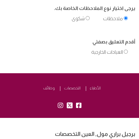
يرجى اختيار نوع الملاحظات الخاصة بك.
ملاحظات
شكوى
أقدم التعليق بصفتي
العيادات الخارجية
الأطباء
التخصصات
وظائف
insta:
tw:
fb:
برجيل براري مول, العين التخصصات