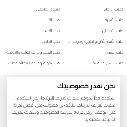
الطب الباطني
العلاج الطبيعي
طب الأسرة
طب الأسنان
طب الأطفال
طب الأعصاب
طب الأنف الأذن والحنجرة وجراحة الرأس والعنق
طب الجلدية
طب العيون
طب القلب وجراحة القلب والأوعية
طب النساء والتوليد
طب تقويم وجراحة العظام وطب ممارسي الرياضات
نحن نقدر خصوصيتك
© 2026
يستخدم هذا الموقع ملفات تعريف الارتباط. نحن نستخدم
خصوصية
البنود و الظروف
ملفات تعريف الارتباط للتأكد من حصولك على أفضل تجربة
على موقعنا. يرجى قراءة سياسة الخصوصية وملفات تعريف
Download Burjeel App Now
الارتباط الخاصة بنا.
playstore:
appstore: