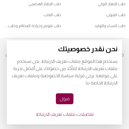
طب الجهاز البولي
طب الجهاز الهضمي
طب العيون
طب القلب
طب النساء والتوليد
طب تقويم وجراحة العظام وطب ممارسي الرياضات
نحن نقدر خصوصيتك
© 2026
مستشفى برجيل. جميع الحقوق محفوظة. رقم موافقة وزارة الصحة
يستخدم هذا الموقع ملفات تعريف الارتباط. نحن نستخدم
خصوصية
البنود و الظروف
ملفات تعريف الارتباط للتأكد من حصولك على أفضل تجربة
على موقعنا. يرجى قراءة سياسة الخصوصية وملفات تعريف
Download Burjeel App Now
الارتباط الخاصة بنا.
playstore:
appstore:
قبول
تفضيلات ملفات تعريف الارتباط