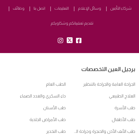
شركاء التأمين
وسائل الإعلام
التعليمات
اتصل بنا
وظائف
تقديم تعقيباتكم وشكاويكم
insta:
tw:
fb:
برجيل العين التخصصات
الجراحة العامة والجراحة بالتنظير
الطب العام
العلاج الطبيعي
داء السكري والغدد الصماء
طب الأسرة
طب الأسنان
طب الأطفال
طب الأمراض الجلدية
طب الأنف الأذن والحنجرة وجراحة الرأس والعنق
طب التخدير