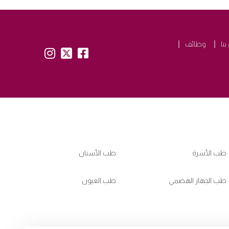
نا
وظائف
insta:
tw:
fb:
طب الأسرة
طب الأسنان
طب الجهاز الهضمي
طب العيون