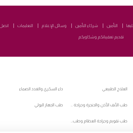
ليها
التأمين
شركاء التأمين
وسائل الإعلام
التعليمات
اتصل ب
تقديم تعقيباتكم وشكاويكم
العلاج الطبيعي
داء السكري والغدد الصماء
طب الأنف الأذن والحنجرة وجراحة الرأس والعنق
طب الجهاز البولي
طب تقويم وجراحة العظام وطب ممارسي الرياضات